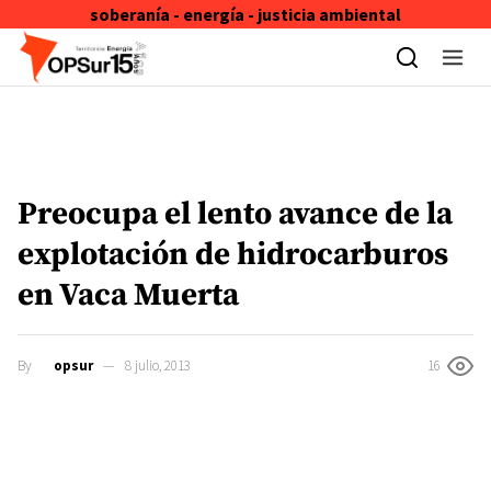
soberanía - energía - justicia ambiental
Skip to content
Preocupa el lento avance de la
explotación de hidrocarburos
en Vaca Muerta
By
opsur
8 julio, 2013
16