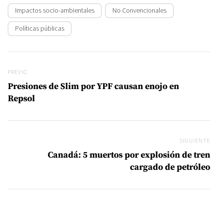
Impactos socio-ambientales
No Convencionales
Políticas públicas
Navegación de entradas
Previo
PREVIO
Presiones de Slim por YPF causan enojo en
Repsol
SIGUIENTE
Si
Canadá: 5 muertos por explosión de tren
cargado de petróleo