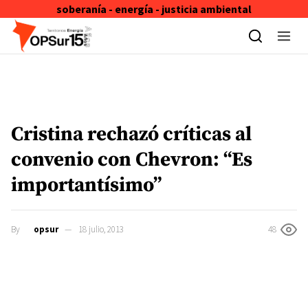
soberanía - energía - justicia ambiental
Skip to content
Cristina rechazó críticas al
convenio con Chevron: “Es
importantísimo”
By
opsur
18 julio, 2013
48