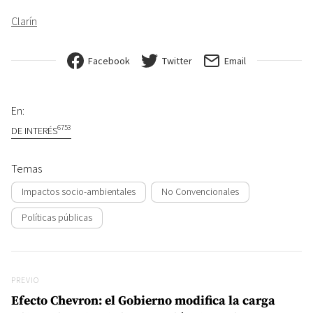
Clarín
Facebook
Twitter
Email
En:
6753
DE INTERÉS
Temas
Impactos socio-ambientales
No Convencionales
Políticas públicas
Navegación de entradas
Previo
PREVIO
Efecto Chevron: el Gobierno modifica la carga