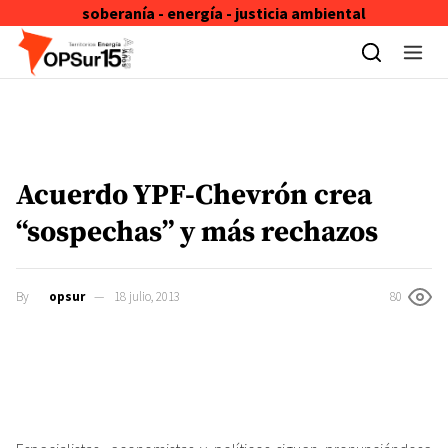
soberanía - energía - justicia ambiental
Skip to content
Acuerdo YPF-Chevrón crea
“sospechas” y más rechazos
By
opsur
18 julio, 2013
80