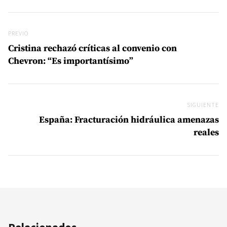
Navegación de entradas
Previo
PREVIO
Cristina rechazó críticas al convenio con
Chevron: “Es importantísimo”
SIGUIENTE
Si
España: Fracturación hidráulica amenazas
reales