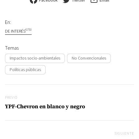
En:
6753
DE INTERÉS
Temas
Impactos socio-ambientales
No Convencionales
Políticas públicas
Navegación de entradas
Previo
PREVIO
YPF-Chevron en blanco y negro
SIGUIENTE
Si