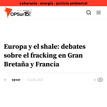
soberanía - energía - justicia ambiental
Skip to content
Europa y el shale: debates
sobre el fracking en Gran
Bretaña y Francia
By
opsur
21 julio, 2013
19