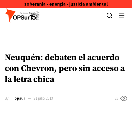
soberanía - energía - justicia ambiental
Skip to content
Neuquén: debaten el acuerdo
con Chevron, pero sin acceso a
la letra chica
By
opsur
31 julio, 2013
29