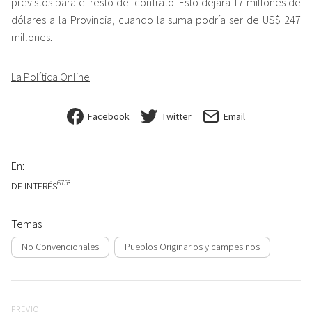
previstos para el resto del contrato. Esto dejará 17 millones de
dólares a la Provincia, cuando la suma podría ser de US$ 247
millones.
La Política Online
Facebook
Twitter
Email
En:
6753
DE INTERÉS
Temas
No Convencionales
Pueblos Originarios y campesinos
Navegación de entradas
Previo
PREVIO