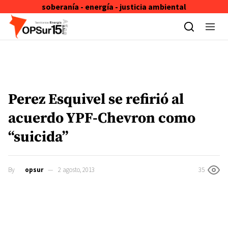
soberanía - energía - justicia ambiental
Skip to content
Perez Esquivel se refirió al
acuerdo YPF-Chevron como
“suicida”
By
opsur
2 agosto, 2013
35