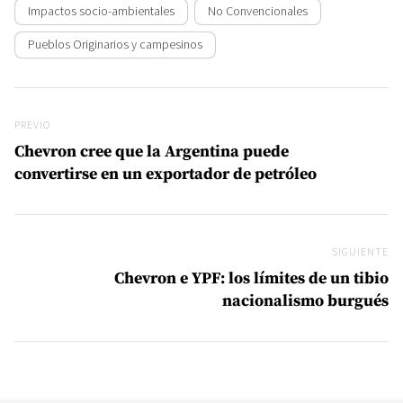
Impactos socio-ambientales
No Convencionales
Pueblos Originarios y campesinos
Navegación de entradas
Previo
PREVIO
Chevron cree que la Argentina puede
convertirse en un exportador de petróleo
SIGUIENTE
Si
Chevron e YPF: los límites de un tibio
nacionalismo burgués