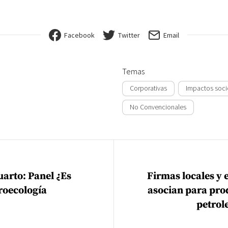
Facebook
Twitter
Email
Temas
Corporativas
Impactos soci
No Convencionales
ión de entradas
uarto: Panel ¿Es
Firmas locales y 
roecología
asocian para pro
petrole