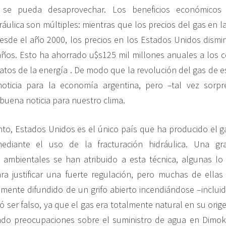
se pueda desaprovechar. Los beneficios económicos 
dráulica son múltiples: mientras que los precios del gas en 
esde el año 2000, los precios en los Estados Unidos dism
años. Esto ha ahorrado u$s125 mil millones anuales a los
atos de la energía . De modo que la revolución del gas de 
oticia para la economía argentina, pero –tal vez sorp
buena noticia para nuestro clima.
o, Estados Unidos es el único país que ha producido el g
mediante el uso de la fracturación hidráulica. Una gr
ambientales se han atribuido a esta técnica, algunas lo 
a justificar una fuerte regulación, pero muchas de ellas
amente difundido de un grifo abierto incendiándose –incluid
 ser falso, ya que el gas era totalmente natural en su orig
do preocupaciones sobre el suministro de agua en Dimok 