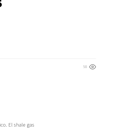
s
58
co. El shale gas