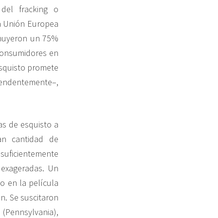
del fracking o
la Unión Europea
inuyeron un 75%
 consumidores en
esquisto promete
rendentemente–,
as de esquisto a
an cantidad de
suficientemente
 exageradas. Un
o en la película
en. Se suscitaron
(Pennsylvania),