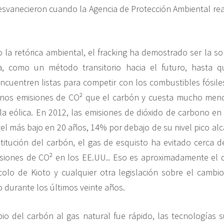
esvanecieron cuando la Agencia de Protección Ambiental rea
 la retórica ambiental, el fracking ha demostrado ser la so
, como un método transitorio hacia el futuro, hasta q
ncuentren listas para competir con los combustibles fósiles
os emisiones de CO² que el carbón y cuesta mucho meno
 la eólica. En 2012, las emisiones de dióxido de carbono e
vel más bajo en 20 años, 14% por debajo de su nivel pico al
titución del carbón, el gas de esquisto ha evitado cerca 
siones de CO² en los EE.UU.. Eso es aproximadamente el d
colo de Kioto y cualquier otra legislación sobre el cambio
 durante los últimos veinte años.
o del carbón al gas natural fue rápido, las tecnologías 