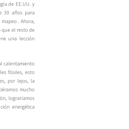
gía de EE.UU. y
te 30 años para
e mapeo . Ahora,
 que el resto de
iene una lección
al calentamiento
es fósiles, esto
, por lejos, la
irtiéramos mucho
ión, lograríamos
ción energética