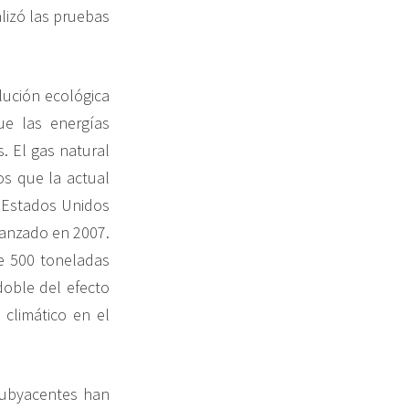
lizó las pruebas
lución ecológica
ue las energías
. El gas natural
s que la actual
n Estados Unidos
canzado en 2007.
de 500 toneladas
oble del efecto
 climático en el
subyacentes han