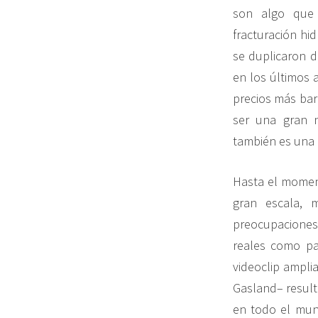
son algo que 
fracturación hi
se duplicaron d
en los últimos 
precios más bar
ser una gran n
también es una 
Hasta el moment
gran escala, 
preocupaciones 
reales como par
videoclip ampli
Gasland– resultó
en todo el mun