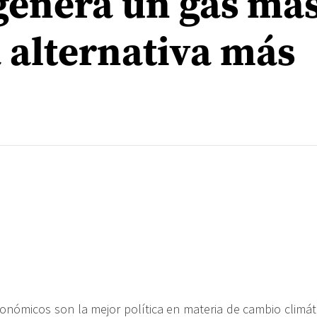
 genera un gas má
a alternativa más
nómicos son la mejor política en materia de cambio climáti