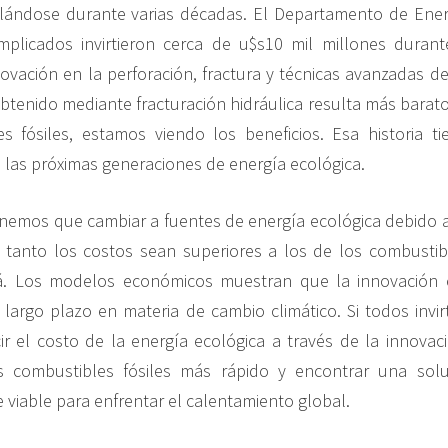
llándose durante varias décadas. El Departamento de Ener
implicados invirtieron cerca de u$s10 mil millones duran
novación en la perforación, fractura y técnicas avanzadas d
btenido mediante fracturación hidráulica resulta más barato
s fósiles, estamos viendo los beneficios. Esa historia t
 las próximas generaciones de energía ecológica.
enemos que cambiar a fuentes de energía ecológica debido 
 tanto los costos sean superiores a los de los combustibl
. Los modelos económicos muestran que la innovación es
a largo plazo en materia de cambio climático. Si todos inv
r el costo de la energía ecológica a través de la innovac
s combustibles fósiles más rápido y encontrar una solu
viable para enfrentar el calentamiento global.