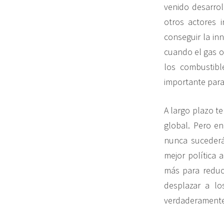
venido desarro
otros actores 
conseguir la in
cuando el gas o
los combustible
importante para
A largo plazo t
global. Pero en
nunca sucederá
mejor política 
más para reduci
desplazar a lo
verdaderamente 