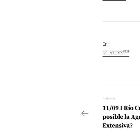
En:
6753
DE INTERÉS
Navegac
Previo
PREVIO
11/09 I Río C
posible la Ag
Extensiva?