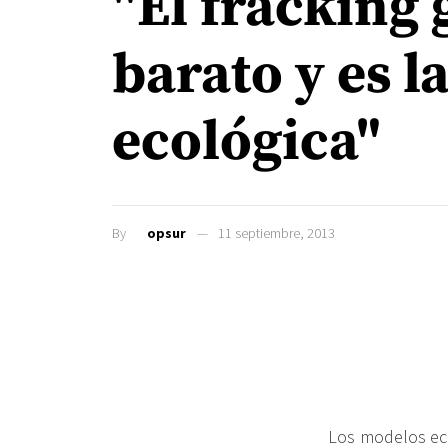
"El fracking
barato y es l
ecológica"
By
opsur
11 septiembre, 2013
Los modelos eco