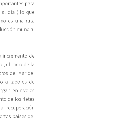
mportantes para
 al día ( lo que
smo es una ruta
oducción mundial
de incremento de
 el inicio de la
tros del Mar del
o a labores de
ngan en niveles
nto de los fletes
la recuperación
ertos países del