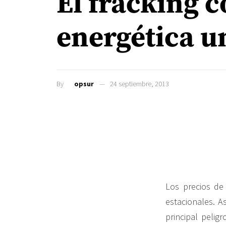
El fracking 
energética u
By
opsur
24 septiembre, 2013
Los precios de 
estacionales. A
principal pelig