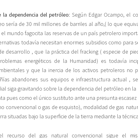
 la dependencia del petróleo:
Según Edgar Ocampo, el c
eo sería de 30 mil millones de barriles al año,( lo que equiv
el mundo fagocita las reservas de un país petrolero impor
ternativas todavía necesitan enormes subsidios como para se
e desarrollo , que la práctica del fracking ( especie de pie
problemas energéticos de la Humanidad) es todavía incip
bientales y que la inercia de los activos petroleros no p
ías abandones sus equipos e infraestructura actual , s
l siga gravitando sobre la dependencia del petróleo en la
nta pues como el único sustituto ante una presunta escasez 
 no convencional o gas de esquisto), modalidad de gas natur
rra situadas bajo la superficie de la tierra mediante la técnica
el recurso del gas natural convencional sigue el m