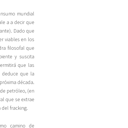
onsumo mundial
ale a a decir que
tante). Dado que
r viables en los
dra filosofal que
iente y suscita
ermitirá que las
e deduce que la
 próxima década.
de petróleo, (en
al que se extrae
 del fracking.
ismo camino de