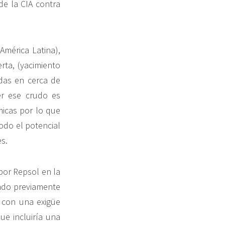
de la CIA contra
América Latina),
ta, (yacimiento
das en cerca de
er ese crudo es
micas por lo que
odo el potencial
s.
 por Repsol en la
ado previamente
 con una exigüe
ue incluiría una