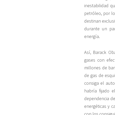
inestabilidad q
petróleo, por l
destinan exclus
durante un pa
energía.
Así, Barack Ob
gases con efe
millones de bar
de gas de esqui
consiga el auto
habría fijado 
dependencia del
energéticas y c
con los consigu