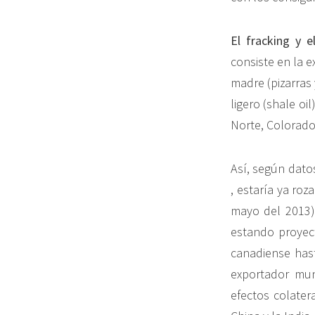
El fracking y e
consiste en la e
madre (pizarras 
ligero (shale o
Norte, Colorad
Así, según dato
, estaría ya ro
mayo del 2013)
estando proyect
canadiense hast
exportador mun
efectos colater