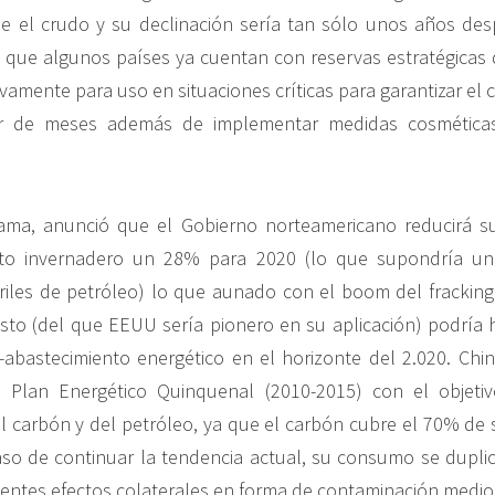
ue el crudo y su declinación sería tan sólo unos años de
o que algunos países ya cuentan con reservas estratégicas
ivamente para uso en situaciones críticas para garantizar el
r de meses además de implementar medidas cosmética
ama, anunció que el Gobierno norteamericano reducirá s
cto invernadero un 28% para 2020 (lo que supondría un
riles de petróleo) lo que aunado con el boom del fracking
sto (del que EEUU sería pionero en su aplicación) podría
-abastecimiento energético en el horizonte del 2.020. Chin
el Plan Energético Quinquenal (2010-2015) con el objetiv
 carbón y del petróleo, ya que el carbón cubre el 70% de
aso de continuar la tendencia actual, su consumo se dupli
ientes efectos colaterales en forma de contaminación medi