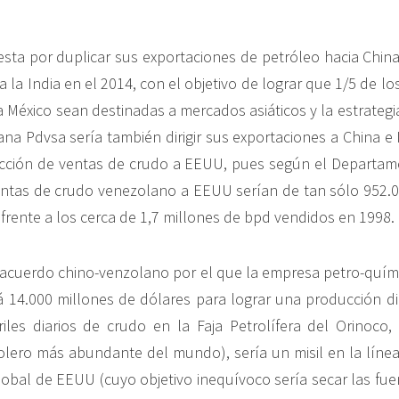
esta por duplicar sus exportaciones de petróleo hacia Chin
la India en el 2014, con el objetivo de lograr que 1/5 de lo
 México sean destinadas a mercados asiáticos y la estrategia
na Pdvsa sería también dirigir sus exportaciones a China e 
ucción de ventas de crudo a EEUU, pues según el Departam
ntas de crudo venezolano a EEUU serían de tan sólo 952.0
 frente a los cerca de 1,7 millones de bpd vendidos en 1998.
 acuerdo chino-venzolano por el que la empresa petro-quími
rá 14.000 millones de dólares para lograr una producción di
iles diarios de crudo en la Faja Petrolífera del Orinoco,
olero más abundante del mundo), sería un misil en la línea
global de EEUU (cuyo objetivo inequívoco sería secar las fue