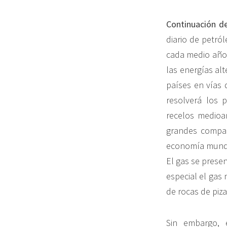
Continuación de
diario de petról
cada medio año 
las energías al
países en vías d
resolverá los 
recelos medioam
grandes compañ
economía mundia
El gas se prese
especial el gas
de rocas de piza
Sin embargo, 