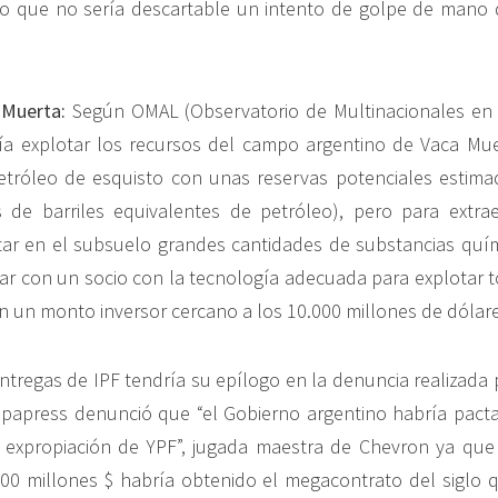
lo que no sería descartable un intento de golpe de mano 
 Muerta:
Según OMAL (Observatorio de Multinacionales en 
a explotar los recursos del campo argentino de Vaca Muer
etróleo de esquisto con unas reservas potenciales estima
s de barriles equivalentes de petróleo), pero para extra
tar en el subsuelo grandes cantidades de substancias quí
ar con un socio con la tecnología adecuada para explotar t
n un monto inversor cercano a los 10.000 millones de dólare
entregas de IPF tendría su epílogo en la denuncia realizada
papress denunció que “el Gobierno argentino habría pact
 expropiación de YPF”, jugada maestra de Chevron ya que
500 millones $ habría obtenido el megacontrato del siglo q