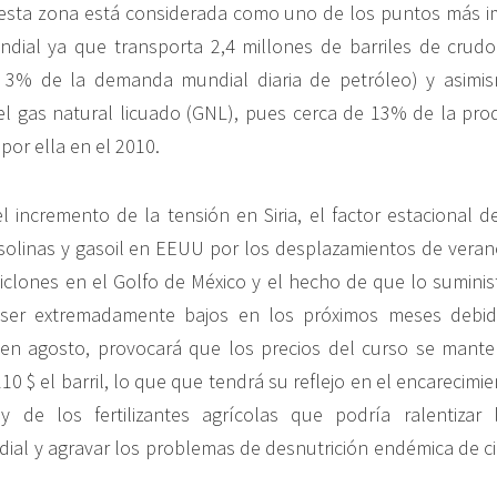
esta zona está considerada como uno de los puntos más i
dial ya que transporta 2,4 millones de barriles de crudo
i 3% de la demanda mundial diaria de petróleo) y asimi
el gas natural licuado (GNL), pues cerca de 13% de la pr
por ella en el 2010.
el incremento de la tensión en Siria, el factor estacional 
linas y gasoil en EEUU por los desplazamientos de verano ,
clones en el Golfo de México y el hecho de que lo suminis
 ser extremadamente bajos en los próximos meses debid
en agosto, provocará que los precios del curso se mante
10 $ el barril, lo que que tendrá su reflejo en el encarecimie
y de los fertilizantes agrícolas que podría ralentizar 
al y agravar los problemas de desnutrición endémica de ci