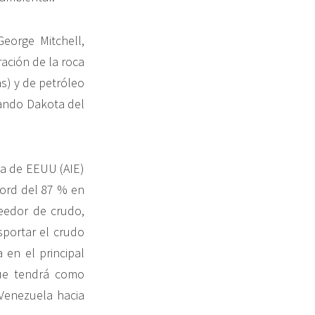
George Mitchell,
ración de la roca
as) y de petróleo
cando Dakota del
ía de EEUU (AIE)
cord del 87 % en
eedor de crudo,
portar el crudo
 en el principal
que tendrá como
 Venezuela hacia