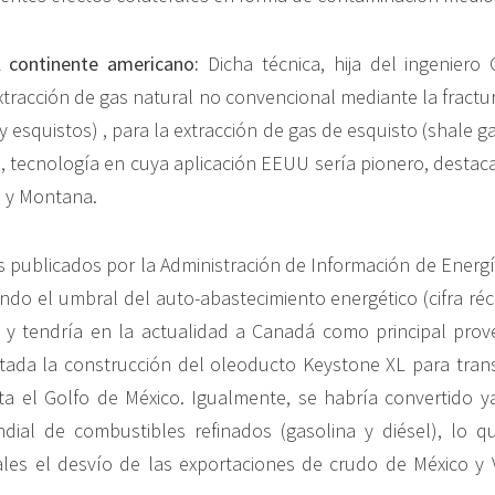
l continente americano:
Dicha técnica, hija del ingeniero 
xtracción de gas natural no convencional mediante la fractu
y esquistos) , para la extracción de gas de esquisto (shale g
il), tecnología en cuya aplicación EEUU sería pionero, desta
o y Montana.
s publicados por la Administración de Información de Energ
zando el umbral del auto-abastecimiento energético (cifra ré
 y tendría en la actualidad a Canadá como principal prov
ada la construcción del oleoducto Keystone XL para trans
a el Golfo de México. Igualmente, se habría convertido ya
dial de combustibles refinados (gasolina y diésel), lo 
ales el desvío de las exportaciones de crudo de México y