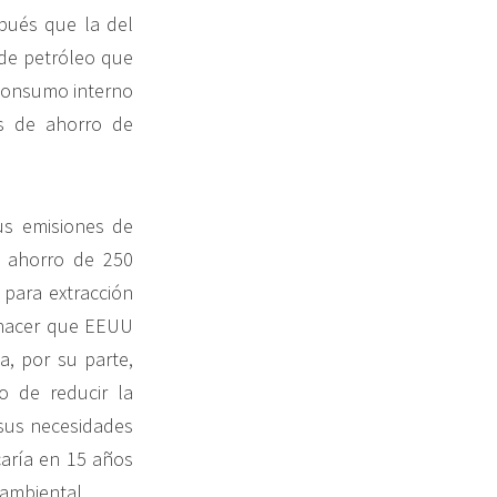
spués que la del
 de petróleo que
 consumo interno
s de ahorro de
us emisiones de
 ahorro de 250
 para extracción
 hacer que EEUU
a, por su parte,
o de reducir la
 sus necesidades
caría en 15 años
oambiental.