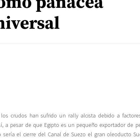
como panacea
niversal
los crudos han sufrido un rally alcista debido a factore
sí, a pesar de que Egipto es un pequeño exportador de pe
ro sería el cierre del Canal de Suezo el gran oleoducto S