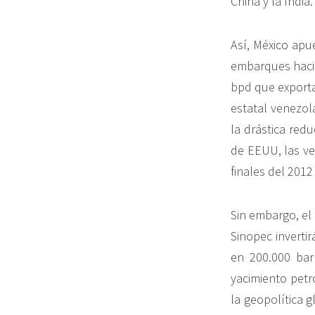
China y la India.
Así, México apu
embarques hacia 
bpd que exporta
estatal venezola
la drástica red
de EEUU, las ve
finales del 2012
Sin embargo, el
Sinopec inverti
en 200.000 barr
yacimiento petr
la geopolítica 