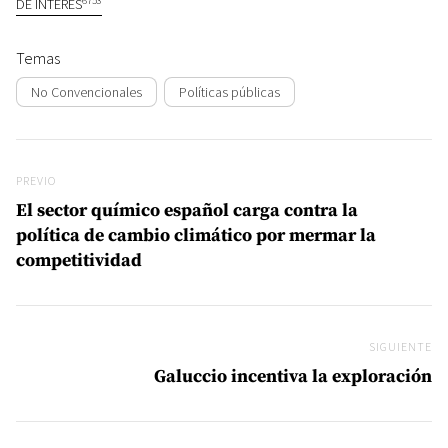
6753
DE INTERÉS
Temas
No Convencionales
Políticas públicas
Navegación de entradas
Previo
PREVIO
El sector químico español carga contra la
política de cambio climático por mermar la
competitividad
SIGUIENTE
Si
Galuccio incentiva la exploración