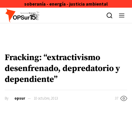
soberanía - energía - justicia ambiental
Skip to content
Fracking: “extractivismo
desenfrenado, depredatorio y
dependiente”
By
opsur
10 octubre, 2013
37