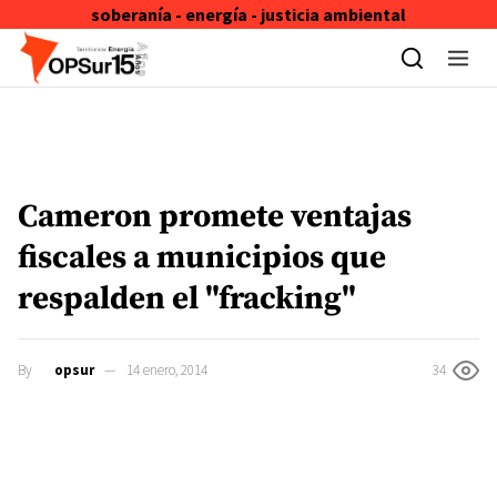
soberanía - energía - justicia ambiental
Skip to content
Cameron promete ventajas
fiscales a municipios que
respalden el "fracking"
By
opsur
14 enero, 2014
34