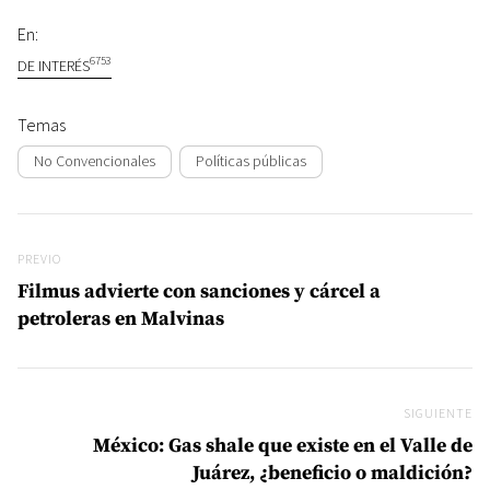
En:
6753
DE INTERÉS
Temas
No Convencionales
Políticas públicas
Navegación de entradas
Previo
PREVIO
Filmus advierte con sanciones y cárcel a
petroleras en Malvinas
SIGUIENTE
Si
México: Gas shale que existe en el Valle de
Juárez, ¿beneficio o maldición?