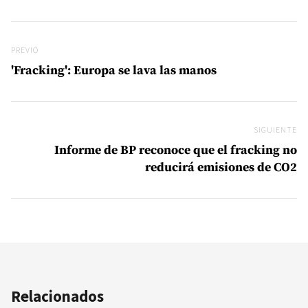
Navegación de entradas
Previo
PREVIO
'Fracking': Europa se lava las manos
SIGUIENTE
Si
Informe de BP reconoce que el fracking no
reducirá emisiones de CO2
Relacionados