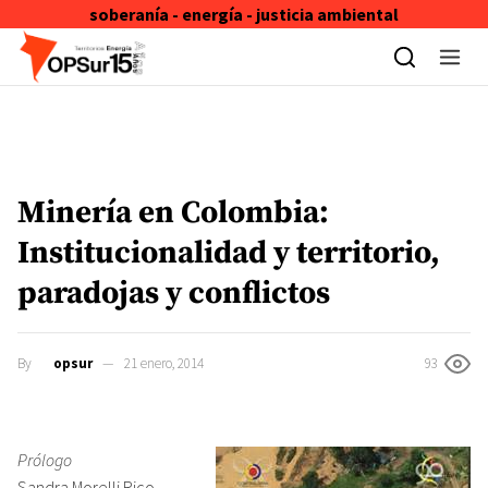
soberanía - energía - justicia ambiental
Skip to content
Minería en Colombia:
Institucionalidad y territorio,
paradojas y conflictos
By
opsur
21 enero, 2014
93
Prólogo
Sandra Morelli Rico