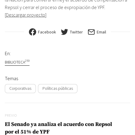
Repsol y cerrar el proceso de expropiación de YPF.
[
Descargar proyecto
]
Facebook
Twitter
Email
En:
259
BIBLIOTECA
Temas
Corporativas
Políticas públicas
Navegación de entradas
Previo
PREVIO
El Senado ya analiza el acuerdo con Repsol
por el 51% de YPF