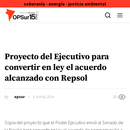
soberanía - energía - justicia ambiental
Skip to content
Proyecto del Ejecutivo para
convertir en ley el acuerdo
alcanzado con Repsol
By
opsur
6 marzo, 2014
20
Copia del proyecto que el Poder Ejecutivo envió al Senado de
la Nación para convertir en ley el acuerdo de compensación a