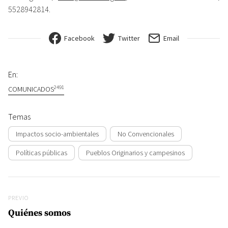
5528942814.
Facebook
Twitter
Email
En:
2491
COMUNICADOS
Temas
Impactos socio-ambientales
No Convencionales
Políticas públicas
Pueblos Originarios y campesinos
Navegación de entradas
Previo
PREVIO
Quiénes somos