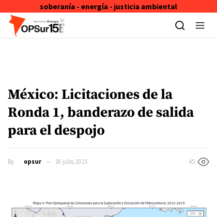
soberanía - energía - justicia ambiental
Skip to content
México: Licitaciones de la
Ronda 1, banderazo de salida
para el despojo
By
opsur
16 julio, 2015
45