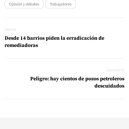
Opinión y debates
Trabajadores
Navegación de entradas
Previo
PREVIO
Desde 14 barrios piden la erradicación de
remediadoras
SIGUIENTE
Si
Peligro: hay cientos de pozos petroleros
descuidados