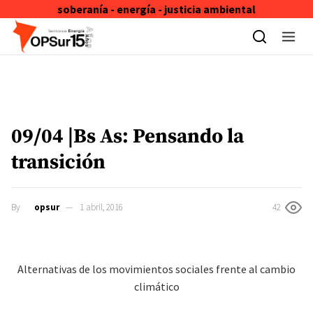
soberanía - energía - justicia ambiental
Skip to content
09/04 |Bs As: Pensando la
transición
By
opsur
1 abril, 2016
42
Alternativas de los movimientos sociales frente al cambio
climático