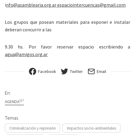
i
nfo@asamblearia.org.ar
espaciointercuencas@gmail.com
Los grupos que posean materiales para exponer e instalar
deberan concurrir a las
9.30 hs. Por favor reservar espacio escribiendo a
agua@amigos.org.ar
Facebook
Twitter
Email
En:
327
AGENDA
Temas
Criminalización y represión
Impactos socio-ambientales