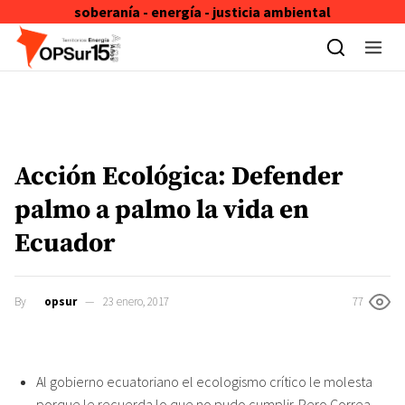
soberanía - energía - justicia ambiental
Skip to content
Acción Ecológica: Defender
palmo a palmo la vida en
Ecuador
By
opsur
23 enero, 2017
77
Al gobierno ecuatoriano el ecologismo crítico le molesta
porque le recuerda lo que no pudo cumplir. Pero Correa