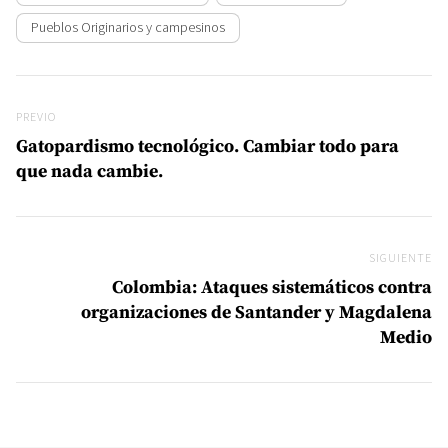
Pueblos Originarios y campesinos
Navegación de entradas
Previo
PREVIO
Gatopardismo tecnológico. Cambiar todo para
que nada cambie.
SIGUIENTE
Si
Colombia: Ataques sistemáticos contra
organizaciones de Santander y Magdalena
Medio