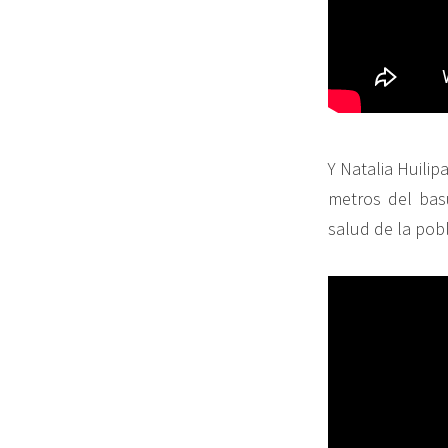
Y Natalia Huili
metros del basu
salud de la pob