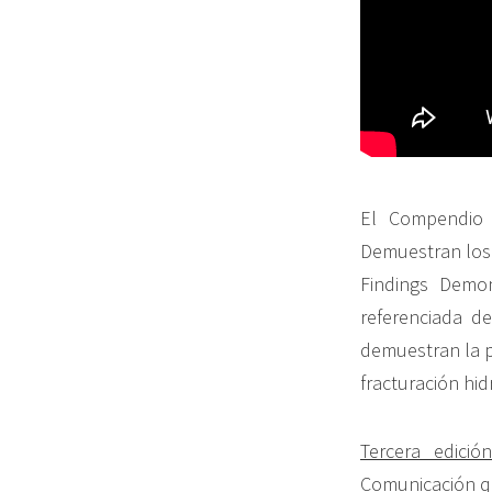
El Compendio 
Demuestran los 
Findings Demon
referenciada de
demuestran la p
fracturación hid
Tercera edici
Comunicación q