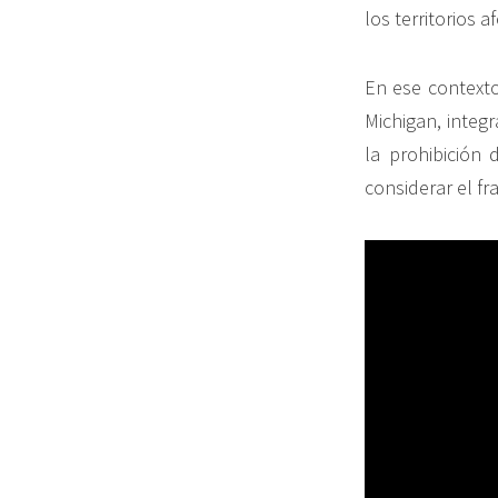
los territorios 
En ese contexto
Michigan, integ
la prohibición
considerar el f