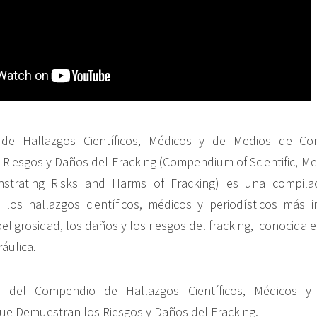
de Hallazgos Científicos, Médicos y de Medios de Co
Riesgos y Daños del Fracking (Compendium of Scientific, Me
strating Risks and Harms of Fracking) es una compila
 los hallazgos científicos, médicos y periodísticos más 
eligrosidad, los daños y los riesgos del fracking, conocida
ráulica.
ón del Compendio de Hallazgos Científicos, Médicos 
ue Demuestran los Riesgos y Daños del Fracking
.