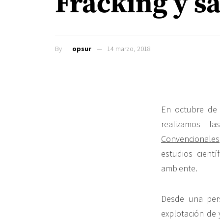
Fracking y s
By
opsur
14 marzo, 2018
En octubre de
realizamos l
Convencionales
estudios cient
ambiente.
Desde una pers
explotación de 