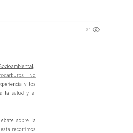
84
Socioambiental
,
rocarburos No
eriencia y los
a la salud y al
debate sobre la
esta recorrimos