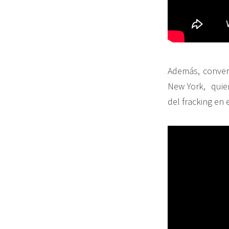
Además, convers
New York, quien
del fracking en 