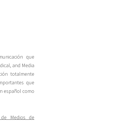
municación que
dical, and Media
ción totalmente
importantes que
 en español como
y de Medios de