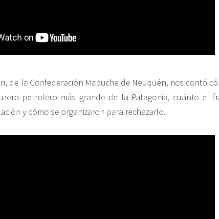
pan, de la Confederación Mapuche de Neuquén, nos contó cóm
rero petrolero más grande de la Patagonia, cuánto el fra
lación y cómo se organizaron para rechazarlo.