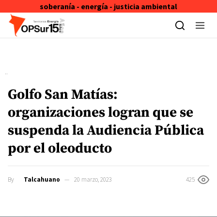
soberanía - energía - justicia ambiental
Skip to content
Golfo San Matías:
organizaciones logran que se
suspenda la Audiencia Pública
por el oleoducto
By
Talcahuano
20 marzo, 2023
425