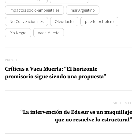
Impactos socio-ambientales
mar Argentino
No Convencionales
Oleoducto
puerto petrolero
Río Negro
Vaca Muerta
Navegación de entradas
Previo
PREVIO
Críticas a Vaca Muerta: “El horizonte
promisorio sigue siendo una propuesta”
SIGUIENTE
Si
“La intervención de Edesur es un maquillaje
que no resuelve lo estructural”