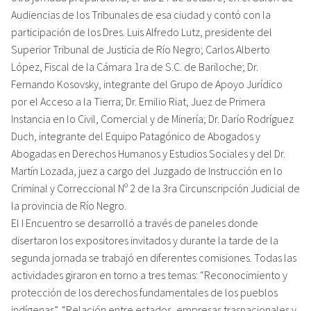
Audiencias de los Tribunales de esa ciudad y contó con la
participación de los Dres. Luis Alfredo Lutz, presidente del
Superior Tribunal de Justicia de Río Negro; Carlos Alberto
López, Fiscal de la Cámara 1ra de S.C. de Bariloche; Dr.
Fernando Kosovsky, integrante del Grupo de Apoyo Jurídico
por el Acceso a la Tierra; Dr. Emilio Riat, Juez de Primera
Instancia en lo Civil, Comercial y de Minería; Dr. Darío Rodríguez
Duch, integrante del Equipo Patagónico de Abogados y
Abogadas en Derechos Humanos y Estudios Sociales y del Dr.
Martín Lozada, juez a cargo del Juzgado de Instrucción en lo
Criminal y Correccional Nº 2 de la 3ra Circunscripción Judicial de
la provincia de Río Negro.
El I Encuentro se desarrolló a través de paneles donde
disertaron los expositores invitados y durante la tarde de la
segunda jornada se trabajó en diferentes comisiones. Todas las
actividades giraron en torno a tres temas: “Reconocimiento y
protección de los derechos fundamentales de los pueblos
indígenas”, “Relación entre estados, empresas trasnacionales y