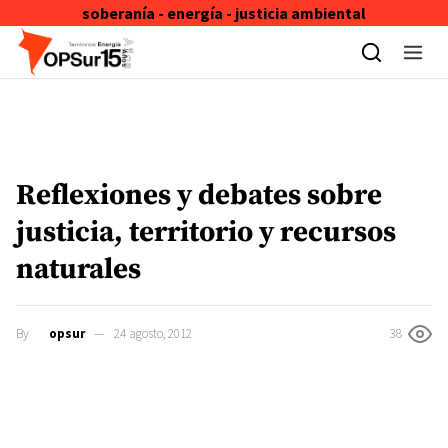
soberanía - energía - justicia ambiental
Skip to content
Reflexiones y debates sobre
justicia, territorio y recursos
naturales
By
opsur
24 agosto, 2012
38