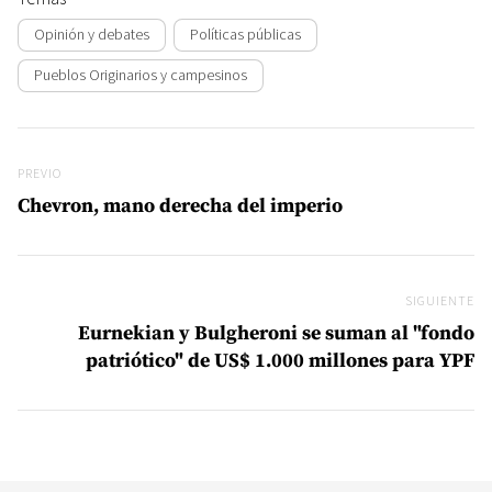
Opinión y debates
Políticas públicas
Pueblos Originarios y campesinos
Navegación de entradas
Previo
PREVIO
Chevron, mano derecha del imperio
SIGUIENTE
Si
Eurnekian y Bulgheroni se suman al "fondo
patriótico" de US$ 1.000 millones para YPF