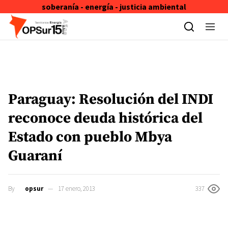
soberanía - energía - justicia ambiental
Skip to content
Paraguay: Resolución del INDI
reconoce deuda histórica del
Estado con pueblo Mbya
Guaraní
By
opsur
17 enero, 2013
337