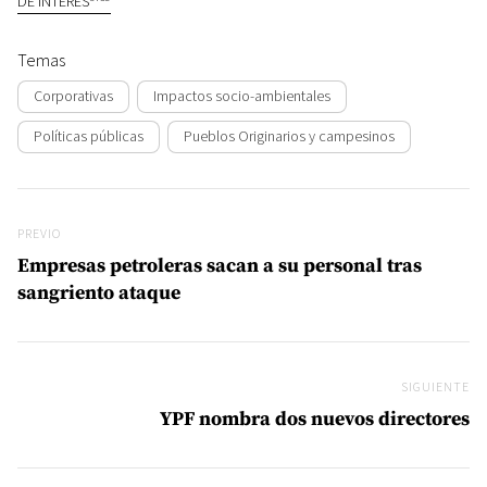
DE INTERÉS
Temas
Corporativas
Impactos socio-ambientales
Políticas públicas
Pueblos Originarios y campesinos
Navegación de entradas
Previo
PREVIO
Empresas petroleras sacan a su personal tras
sangriento ataque
SIGUIENTE
Si
YPF nombra dos nuevos directores