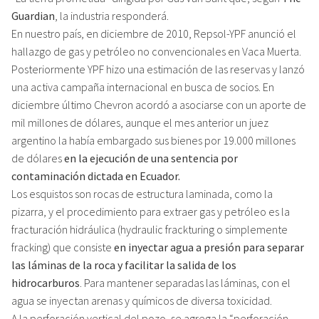
Guardian
, la industria responderá.
En nuestro país, en diciembre de 2010, Repsol-YPF anunció el
hallazgo de gas y petróleo no convencionales en Vaca Muerta.
Posteriormente YPF hizo una estimación de las reservas y lanzó
una activa campaña internacional en busca de socios. En
diciembre último Chevron acordó a asociarse con un aporte de
mil millones de dólares, aunque el mes anterior un juez
argentino la había embargado sus bienes por 19.000 millones
de dólares
en la ejecución de una sentencia por
contaminación dictada en Ecuador.
Los esquistos son rocas de estructura laminada, como la
pizarra, y el procedimiento para extraer gas y petróleo es la
fracturación hidráulica (hydraulic frackturing o simplemente
fracking) que consiste
en inyectar agua a presión para separar
las láminas de la roca y facilitar la salida de los
hidrocarburos
. Para mantener separadas las láminas, con el
agua se inyectan arenas y químicos de diversa toxicidad.
A la perforación vertical del pozo, se agrega la “perforación