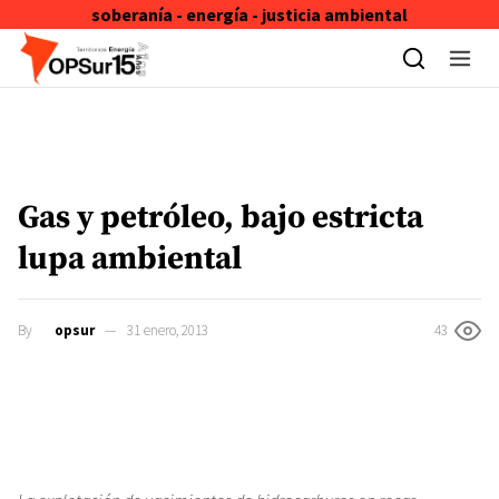
soberanía - energía - justicia ambiental
Skip to content
Gas y petróleo, bajo estricta
lupa ambiental
By
opsur
31 enero, 2013
43