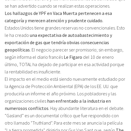
se han advertido cuando se realizan estas operaciones.
Los hallazgos de YPF en Vaca Muerta pertenecen a esa
categoría y merecen atención y prudente cuidado.
Estados Unidos tiene grandes reservas no convencionales. Esto
le ha creado
una expectativa de autoabastecimiento y
exportación de gas que tendría obvias consecuencias
geopolíticas
. El negocio parecer ser promisorio; sin embargo,
según informa el diario francés
Le Figaro
del 10 de enero
último, TOTAL ha dejado de participar en esa actividad porque
la rentabilidad es insuficiente.
El impacto en el medio está siendo nuevamente estudiado por
la Agencia de Protección Ambiental (EPA) de los EE. UU. que
produciría un informe el año próximo. Los pobladores y las
organizaciones civiles
han enfrentado a la industria en
numerosos conflictos
. Hay abundante literatura en el debate.
“Gasland” es un documental crítico que fue respondido con
otro llamado “Truthland”. Para este mes se anuncia la película
“La tierra prometida” dirigida por Gus Van Sant que, según
The