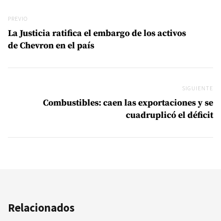
Navegación de entradas
Previo
PREVIO
La Justicia ratifica el embargo de los activos
de Chevron en el país
SIGUIENTE
Si
Combustibles: caen las exportaciones y se
cuadruplicó el déficit
Relacionados