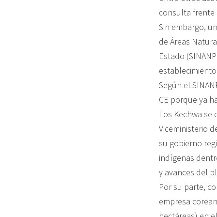
consulta frente 
Sin embargo, un 
de Áreas Natura
Estado (SINANPE
establecimiento 
Según el SINANP
CE porque ya h
Los Kechwa se e
Viceministerio d
su gobierno regi
indígenas dentro
y avances del p
Por su parte, c
empresa coreana
hectáreas) en el