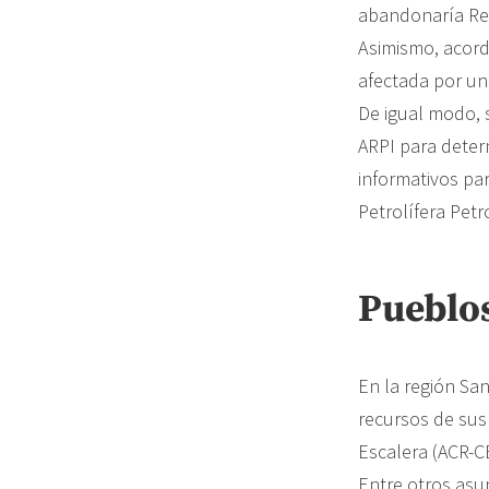
abandonaría Rep
Asimismo, acorda
afectada por un
De igual modo, s
ARPI para determ
informativos pa
Petrolífera Petr
Pueblo
En la región San
recursos de sus 
Escalera (ACR-C
Entre otros asun