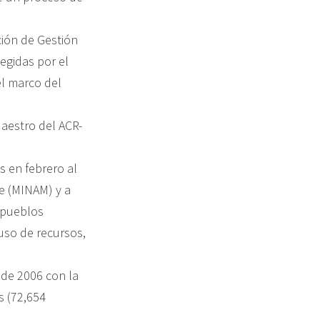
ción de Gestión
egidas por el
el marco del
Maestro del ACR-
s en febrero al
te (MINAM) y a
e pueblos
 uso de recursos,
sde 2006 con la
s (72,654