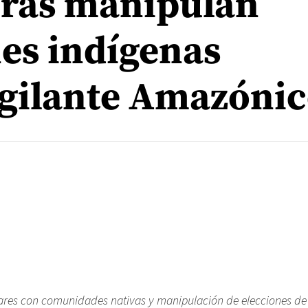
eras manipulan
es indígenas
gilante Amazónic
ares con comunidades nativas y manipulación de elecciones de