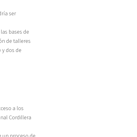
ría ser
 las bases de
ón de talleres
) y dos de
cceso a los
nal Cordillera
de un proceso de