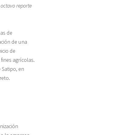
 octavo reporte
ias de
ación de una
icio de
fines agrícolas.
 Satipo, en
reto.
anización