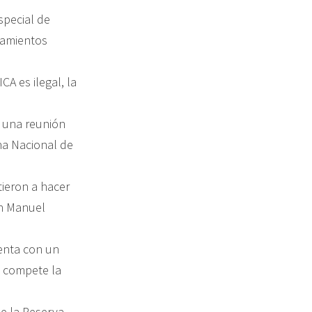
special de
tamientos
A es ilegal, la
o una reunión
ina Nacional de
ieron a hacer
an Manuel
uenta con un
n compete la
de la Reserva