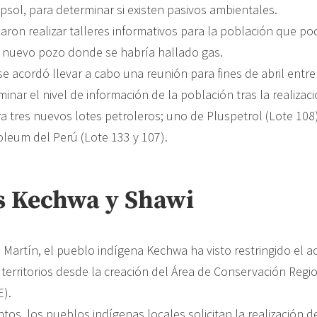
sol, para determinar si existen pasivos ambientales.
ron realizar talleres informativos para la población que pod
 nuevo pozo donde se habría hallado gas.
e acordó llevar a cabo una reunión para fines de abril entre
inar el nivel de información de la población tras la realizaci
ra tres nuevos lotes petroleros; uno de Pluspetrol (Lote 108
oleum del Perú (Lote 133 y 107).
s Kechwa y Shawi
 Martín, el pueblo indígena Kechwa ha visto restringido el a
territorios desde la creación del Área de Conservación Regio
E).
tos, los pueblos indígenas locales solicitan la realización 