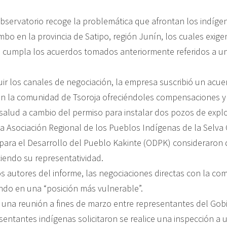
Observatorio recoge la problemática que afrontan los indíge
ambo en la provincia de Satipo, región Junín, los cuales exige
cumpla los acuerdos tomados anteriormente referidos a un
uir los canales de negociación, la empresa suscribió un acu
n la comunidad de Tsoroja ofreciéndoles compensaciones y
y salud a cambio del permiso para instalar dos pozos de expl
 la Asociación Regional de los Pueblos Indígenas de la Selva 
 para el Desarrollo del Pueblo Kakinte (ODPK) consideraron
iendo su representatividad.
os autores del informe, las negociaciones directas con la co
ndo en una “posición más vulnerable”.
n una reunión a fines de marzo entre representantes del Gob
sentantes indígenas solicitaron se realice una inspección a