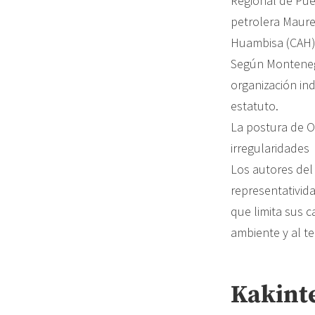
Regional de Pue
petrolera Maure
Huambisa (CAH) 
Según Montenegr
organización in
estatuto.
La postura de O
irregularidades 
Los autores del
representativid
que limita sus 
ambiente y al ter
Kakinte