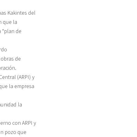
nas Kakintes del
n que la
 “plan de
erdo
 obras de
oración.
Central (ARPI) y
 que la empresa
munidad la
ierno con ARPI y
 un pozo que