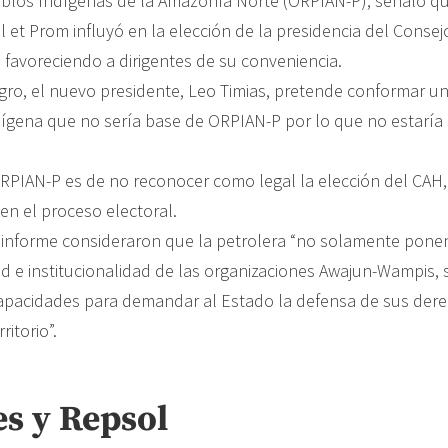
blos Indígenas de la Amazonía Norte (ORPIAN-P), señaló q
l et Prom influyó en la elección de la presidencia del Conse
favoreciendo a dirigentes de su conveniencia.
o, el nuevo presidente, Leo Timias, pretende conformar u
dígena que no sería base de ORPIAN-P por lo que no estaría 
RPIAN-P es de no reconocer como legal la elección del CAH,
en el proceso electoral.
 informe consideraron que la petrolera “no solamente ponen
ad e institucionalidad de las organizaciones Awajun-Wampis,
capacidades para demandar al Estado la defensa de sus der
ritorio”.
s y Repsol