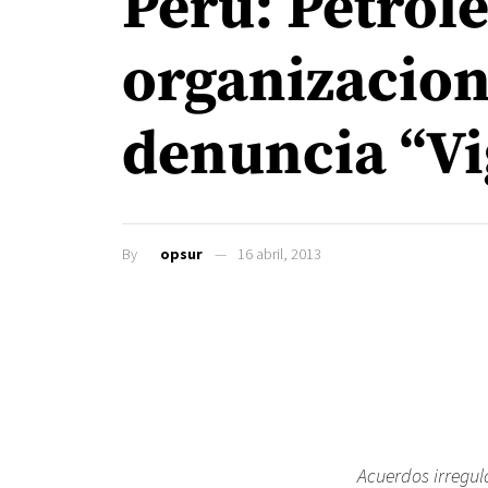
Perú: Petrol
organizacion
denuncia “Vi
By
opsur
16 abril, 2013
Acuerdos irregul