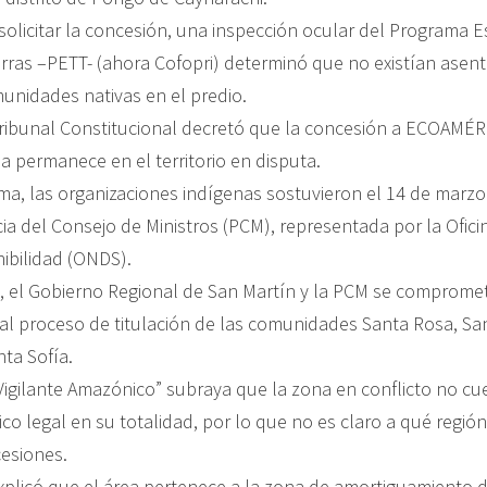
olicitar la concesión, una inspección ocular del Programa E
ierras –PETT- (ahora Cofopri) determinó que no existían asen
nidades nativas en el predio.
Tribunal Constitucional decretó que la concesión a ECOAMÉRIC
 permanece en el territorio en disputa.
tema, las organizaciones indígenas sostuvieron el 14 de marz
ia del Consejo de Ministros (PCM), representada por la Ofic
nibilidad (ONDS).
, el Gobierno Regional de San Martín y la PCM se compromet
al proceso de titulación de las comunidades Santa Rosa, S
ta Sofía.
“Vigilante Amazónico” subraya que la zona en conflicto no c
co legal en su totalidad, por lo que no es claro a qué regió
esiones.
explicó que el área pertenece a la zona de amortiguamiento 