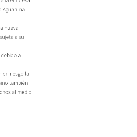
ue la empresa
jo Aguaruna
na nueva
sujeta a su
 debido a
 en riesgo la
 sino también
echos al medio