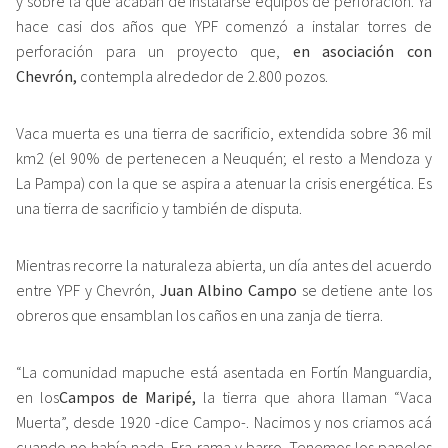
y sobre la que acaban de instalarse equipos de perforación. Ya
hace casi dos años que YPF comenzó a instalar torres de
perforación para un proyecto que,
en asociación con
Chevrón,
contempla alrededor de 2.800 pozos.
Vaca muerta es una tierra de sacrificio, extendida sobre 36 mil
km2 (el 90% de pertenecen a Neuquén; el resto a Mendoza y
La Pampa) con la que se aspira a atenuar la crisis energética. Es
una tierra de sacrificio y también de disputa.
Mientras recorre la naturaleza abierta, un día antes del acuerdo
entre YPF y Chevrón,
Juan Albino Campo
se detiene ante los
obreros que ensamblan los caños en una zanja de tierra.
“La comunidad mapuche está asentada en Fortín Manguardia,
en los
Campos de Maripé,
la tierra que ahora llaman “Vaca
Muerta”, desde 1920 -dice Campo-. Nacimos y nos criamos acá
cuando no había nada. Era rama y barro. Tenemos los papeles