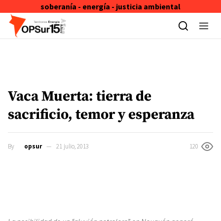
soberanía - energía - justicia ambiental
Skip to content
Vaca Muerta: tierra de
sacrificio, temor y esperanza
By
opsur
21 julio, 2013
120