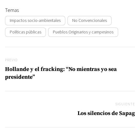
Temas
Impactos socio-ambientales
No Convencionales
Políticas públicas
Pueblos Originarios y campesinos
Navegación de entradas
Previo
PREVIO
Hollande y el fracking: “No mientras yo sea
presidente”
SIGUIENTE
Si
Los silencios de Sapag