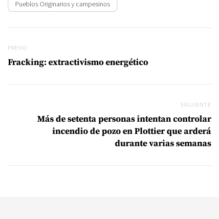
Pueblos Originarios y campesinos
Navegación de entradas
Previo
PREVIO
Fracking: extractivismo energético
SIGUIENTE
Si
Más de setenta personas intentan controlar
incendio de pozo en Plottier que arderá
durante varias semanas