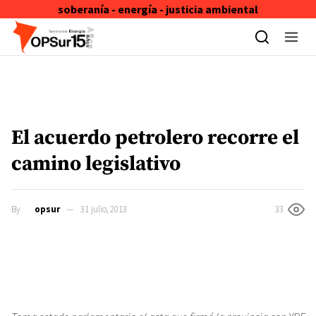
soberanía - energía - justicia ambiental
Skip to content
El acuerdo petrolero recorre el
camino legislativo
By
opsur
31 julio, 2013
33