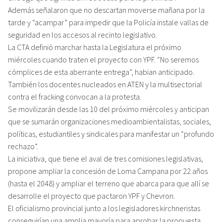
Además señalaron que no descartan moverse mañana por la
tarde y “acampar” para impedir que la Policía instale vallas de
seguridad en los accesos al recinto legislativo.
La CTA definió marchar hasta la Legislatura el próximo
miércoles cuando traten el proyecto con YPF. “No seremos
cómplices de esta aberrante entrega”, habian anticipado.
También los docentes nucleados en ATEN y la multisectorial
contra el fracking convocan a la protesta.
Se movilizarán desde las 10 del próximo miércoles y anticipan
que se sumarán organizaciones medioambientalistas, sociales,
políticas, estudiantiles y sindicales para manifestar un “profundo
rechazo”.
La iniciativa, que tiene el aval de tres comisiones legislativas,
propone ampliar la concesión de Loma Campana por 22 años
(hasta el 2048) y ampliar el terreno que abarca para que allí se
desarrolle el proyecto que pactaron YPF y Chevron.
El oficialismo provincial junto a los legisladores kirchneristas
conseguirían una amplia mayoría para aprobar la propuesta