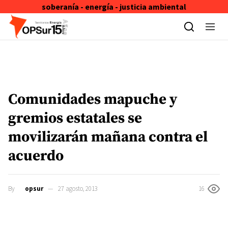
soberanía - energía - justicia ambiental
Skip to content
Comunidades mapuche y
gremios estatales se
movilizarán mañana contra el
acuerdo
By
opsur
27 agosto, 2013
16