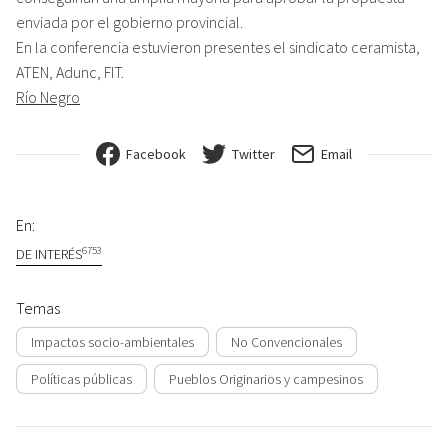
enviada por el gobierno provincial.
En la conferencia estuvieron presentes el sindicato ceramista,
ATEN, Adunc, FIT.
Río Negro
Facebook
Twitter
Email
En:
6753
DE INTERÉS
Temas
Impactos socio-ambientales
No Convencionales
Políticas públicas
Pueblos Originarios y campesinos
Navegación de entradas