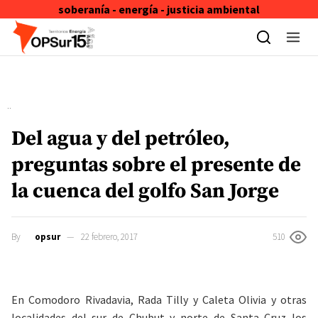
soberanía - energía - justicia ambiental
Skip to content
Del agua y del petróleo,
preguntas sobre el presente de
la cuenca del golfo San Jorge
By
opsur
22 febrero, 2017
510
En Comodoro Rivadavia, Rada Tilly y Caleta Olivia y otras
localidades del sur de Chubut y norte de Santa Cruz los