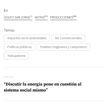
En:
12
629
886
GOLFO SAN JORGE
NOTAS
PRODUCCIONES
Temas
Impactos socio-ambientales
No Convencionales
Políticas públicas
Pueblos Originarios y campesinos
Trabajadores
Navegación de entradas
Previo
PREVIO
“Discutir la energía pone en cuestión al
sistema social mismo”