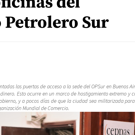
ficinas del
 Petrolero Sur
entadas las puertas de acceso a la sede del OPSur en Buenos Ai
inero. Esto ocurre en un marco de hostigamiento extremo y c
gobierno, y a pocos días de que la ciudad sea militarizada para 
ganización Mundial de Comercio.