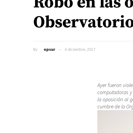
Robo en las o
Observatorio
By
opsur
4 diciembre, 2017
Ayer fueron viol
computadoras y d
la oposición al 
cumbre de la Or