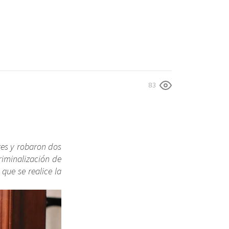
83
res y robaron dos
riminalización de
que se realice la