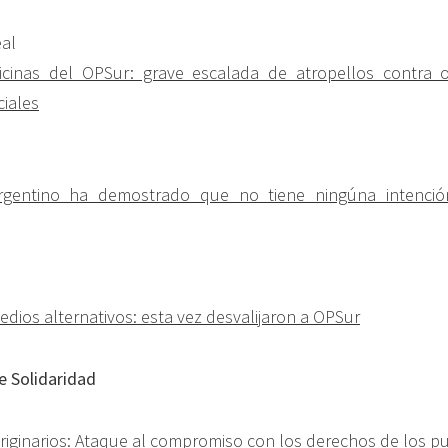
al
icinas del OPSur: grave escalada de atropellos contra o
iales
rgentino ha demostrado que no tiene ningúna intenció
dios alternativos: esta vez desvalijaron a OPSur
e Solidaridad
riginarios: Ataque al compromiso con los derechos de los p