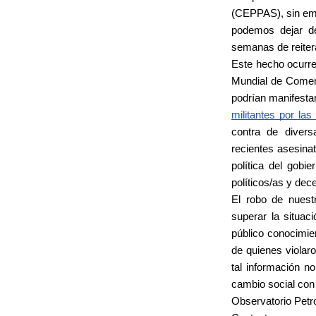
(CEPPAS), sin emb
podemos dejar de
semanas de reitera
Este hecho ocurr
Mundial de Comer
podrían manifesta
militantes por la
contra de diver
recientes asesin
política del gobi
políticos/as y de
El robo de nuest
superar la situac
público conocimie
de quienes violaro
tal información n
cambio social con 
Observatorio Petr