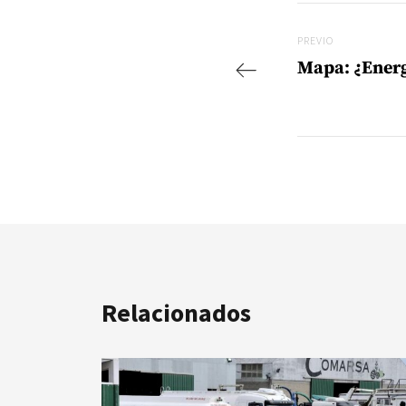
Navegac
Previo
PREVIO
Mapa: ¿Energ
Relacionados