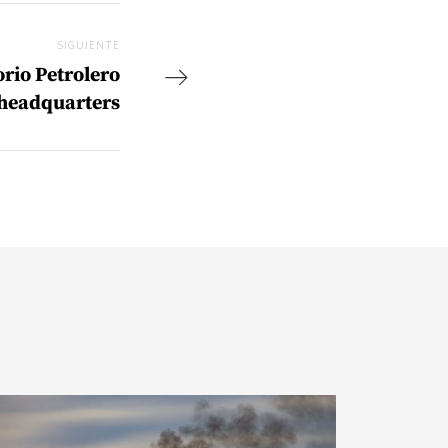
SIGUIENTE
Siguiente
orio Petrolero
 headquarters