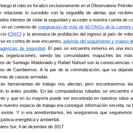
argo el robo se focalizó exclusivamente en el Observatorio Petrole
 relacionar lo sucedido con la seguidilla de alertas que recibim
dos intentos de violar la seguridad y acceder a nuestra cuenta de co
e en un contexto de
marginación de más de 60 ONGs de la cumbre 
cio (
OMC
) y la amenaza de prohibición del ingreso al país de mil
rse en contra de este encuentro,
además del seguimiento y mapeo de
s agencias de seguridad
. El país se encuentra inmerso en una esc
sas organizaciones, siendo las comunidades mapuches las más 
atos de Santiago Maldonado y Rafael Nahuel son la consecuencias 
erno de Cambiemos. A la par de la criminalización, que va dejand
cenas de causas armadas.
ras herramientas de trabajo nos afectan, pero encontraremos las 
ión lo antes posible. En las computadoras robadas se encuentra 
nto y que en su mayoría puede ser encontrado en nuestros sitios we
n nuestro espacio de trabajo era conseguir información secreta, no 
o existe. Y si era amedrentarnos, les aseguramos que seguiremos
justicia energética y ambiental.
olero Sur, 4 de diciembre de 2017