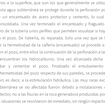
nos a la superficie, que son los que generalmente se utili
sta agua subterránea se protege durante la perforación p
 un encamisado de acero protector y cemento, lo cual
onsolidada. Una vez terminado el encamisado y fraguado
o de la tubería unos perfiles que permiten visualizar si ha
n el pozo. De haberla, es reparada. Solo una vez que s
 la hermeticidad de la cañería (encamisado) se procede a r
en el pozo, entre ellos la continuación de la perforación a 
encuentran los hidrocarburos. Una vez alcanzada dicha 
bar y cementar el pozo. Finalizado el entubamient
ermeticidad del pozo respecto de sus paredes, se procede
ón; es decir, a la estimulación hidráulica. Las muy raras ex
bterránea se vio afectada fueron debido a instalaciones 
ector, no a las fisuras en la roca generadora producidas por
s situaciones se resolvieron de inmediato, sin ningún impacto 