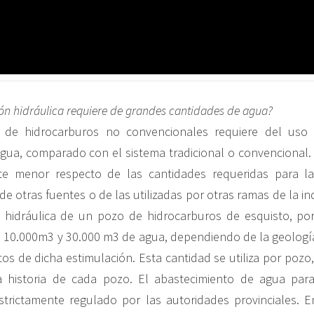
ión hidráulica requiere de grandes cantidades de agua?
 de hidrocarburos no convencionales requiere del uso
gua, comparado con el sistema tradicional o convencional.
ente menor respecto de las cantidades requeridas para l
 de otras fuentes o de las utilizadas por otras ramas de la ind
 hidráulica de un pozo de hidrocarburos de esquisto, por
10.000m3 y 30.000 m3 de agua, dependiendo de la geología
os de dicha estimulación. Esta cantidad se utiliza por pozo
a historia de cada pozo. El abastecimiento de agua para 
strictamente regulado por las autoridades provinciales. 