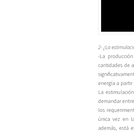
2- ¿La estimulac
-La producción
cantidades de a
significativam
energía a partir
La estimulación
demandar entre 
los requerimient
única vez en l
además, está e