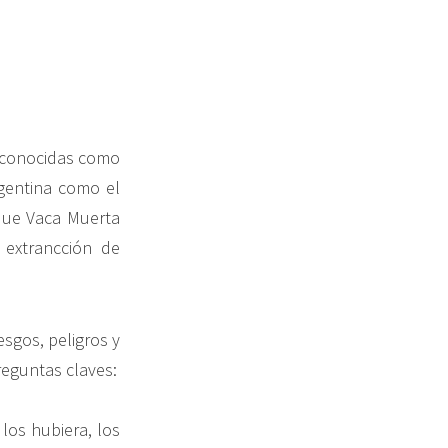
s conocidas como
rgentina como el
que Vaca Muerta
 extrancción de
esgos, peligros y
reguntas claves:
 los hubiera, los