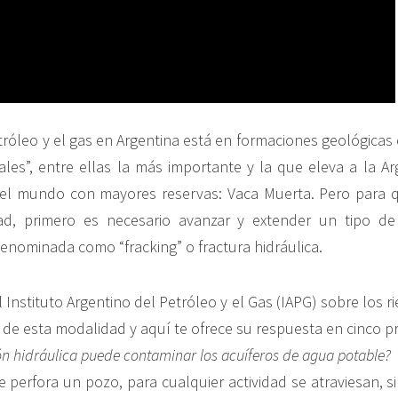
etróleo y el gas en Argentina está en formaciones geológica
les”, entre ellas la más importante y la que eleva a la A
el mundo con mayores reservas: Vaca Muerta. Pero para 
ad, primero es necesario avanzar y extender un tipo de
enominada como “fracking” o fractura hidráulica.
Instituto Argentino del Petróleo y el Gas (IAPG) sobre los ri
 de esta modalidad y aquí te ofrece su respuesta en cinco p
ón hidráulica puede contaminar los acuíferos de agua potable?
 perfora un pozo, para cualquier actividad se atraviesan, si