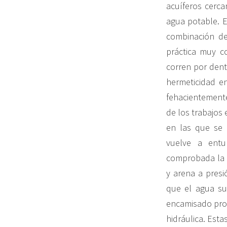
acuíferos cerca
agua potable. E
combinación de
práctica muy c
corren por dentr
hermeticidad e
fehacientemente
de los trabajos 
en las que se 
vuelve a entu
comprobada la h
y arena a presi
que el agua su
encamisado prot
hidráulica. Esta