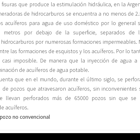
 fisuras que produce la estimulación hidráulica, en la Argen
neradoras de hidrocarburos se encuentra a no menos de 2.
Los acuíferos para agua de uso doméstico por lo general 
metros por debajo de la superficie, separados de l
 hidrocarburos por numerosas formaciones impermeables. N
entre las formaciones de esquistos y los acuíferos. Por lo tant
 casi imposible. De manera que la inyección de agua a 
nación de acuíferos de agua potable.
uenta que en el mundo, durante el último siglo, se perfo
 de pozos que atravesaron acuíferos, sin inconvenientes si
se llevan perforados más de 65000 pozos sin que se h
e acuíferos.
pozo no convencional