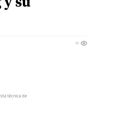
 y su
69
esta técnica de