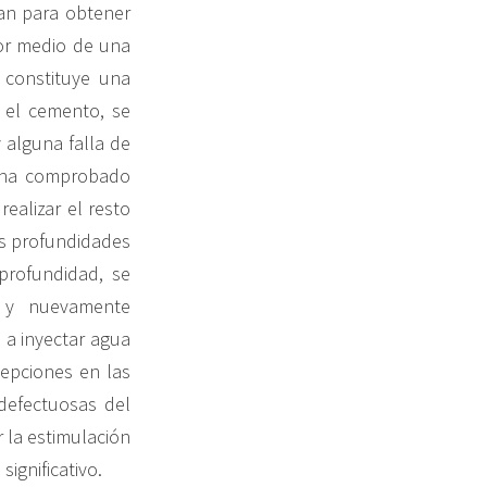
zan para obtener
or medio de una
 constituye una
 el cemento, se
y alguna falla de
e ha comprobado
ealizar el resto
las profundidades
profundidad, se
o y nuevamente
 a inyectar agua
cepciones en las
defectuosas del
 la estimulación
significativo.