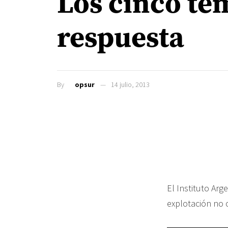
Los cinco tem
respuesta
By
opsur
14 julio, 2013
El Instituto Arg
explotación no 