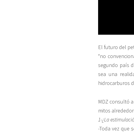
El futuro del p
“no convenciona
segundo país d
sea una realid
hidrocarburos d
MDZ consultó al 
mitos alrededor
1-¿La estimulaci
-Toda vez que se