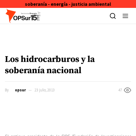
soberanía - energía - justicia ambiental
Skip to content
Los hidrocarburos y la
soberanía nacional
By
opsur
23 julio, 2013
47