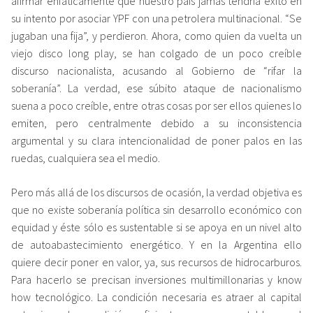
afirmar enfáticamente que nuestro país jamás tendría éxito en
su intento por asociar YPF con una petrolera multinacional. “Se
jugaban una fija”, y perdieron. Ahora, como quien da vuelta un
viejo disco long play, se han colgado de un poco creíble
discurso nacionalista, acusando al Gobierno de “rifar la
soberanía”. La verdad, ese súbito ataque de nacionalismo
suena a poco creíble, entre otras cosas por ser ellos quienes lo
emiten, pero centralmente debido a su inconsistencia
argumental y su clara intencionalidad de poner palos en las
ruedas, cualquiera sea el medio.
Pero más allá de los discursos de ocasión, la verdad objetiva es
que no existe soberanía política sin desarrollo económico con
equidad y éste sólo es sustentable si se apoya en un nivel alto
de autoabastecimiento energético. Y en la Argentina ello
quiere decir poner en valor, ya, sus recursos de hidrocarburos.
Para hacerlo se precisan inversiones multimillonarias y know
how tecnológico. La condición necesaria es atraer al capital