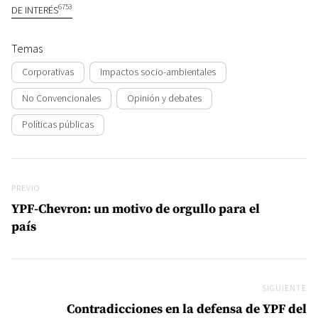
6753
DE INTERÉS
Temas
Corporativas
Impactos socio-ambientales
No Convencionales
Opinión y debates
Políticas públicas
Navegación de entradas
Previo
PREVIO
YPF-Chevron: un motivo de orgullo para el
país
SIGUIENTE
Si
Contradicciones en la defensa de YPF del