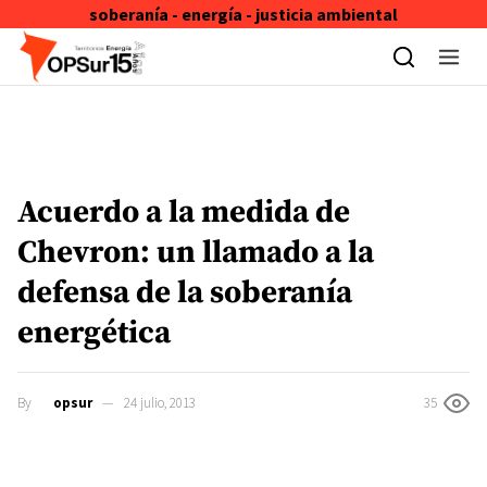
soberanía - energía - justicia ambiental
Skip to content
Acuerdo a la medida de
Chevron: un llamado a la
defensa de la soberanía
energética
By
opsur
24 julio, 2013
35