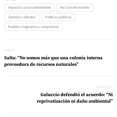
Impactos socio-ambientales
No Convencionales
Opinión y debates
Políticas públicas
Pueblos Originarios y campesinos
Navegación de entradas
Previo
PREVIO
Salta: “No somos más que una colonia interna
proveedora de recursos naturales”
SIGUIENTE
Si
Galuccio defendió el acuerdo: “Ni
reprivatización ni daño ambiental”