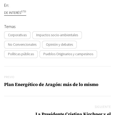
En:
6753
DE INTERÉS
Temas
Corporativas
Impactos socio-ambientales
No Convencionales
Opinión y debates
Políticas públicas
Pueblos Originarios y campesinos
Navegación de entradas
Previo
PREVIO
Plan Energético de Aragón: más de lo mismo
SIGUIENTE
Si
La Presidente Cristina Kirchner y el