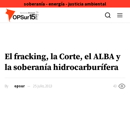
soberanía - energía - justicia ambiental
Skip to content
El fracking, la Corte, el ALBA y
la soberanía hidrocarburífera
By
opsur
25 julio, 2013
43