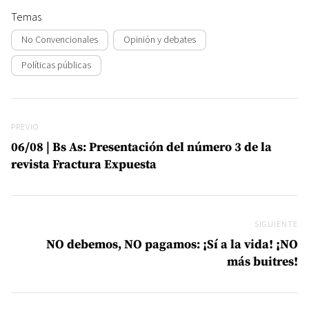
Temas
No Convencionales
Opinión y debates
Políticas públicas
Navegación de entradas
Previo
PREVIO
06/08 | Bs As: Presentación del número 3 de la
revista Fractura Expuesta
SIGUIENTE
Si
NO debemos, NO pagamos: ¡Sí a la vida! ¡NO
más buitres!