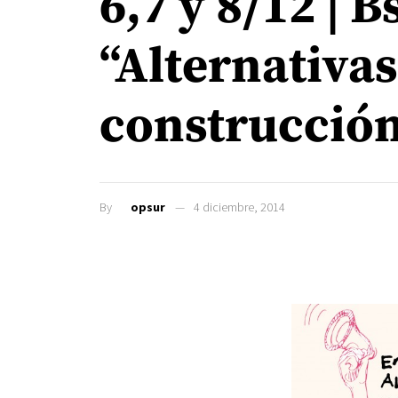
6,7 y 8/12 | 
“Alternativa
construcción
By
opsur
4 diciembre, 2014