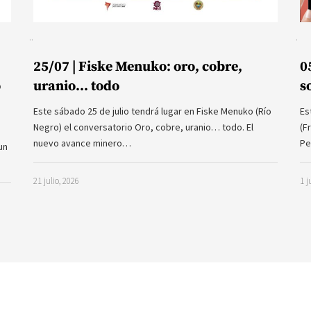
25/07 | Fiske Menuko: oro, cobre,
0
o
uranio… todo
s
Este sábado 25 de julio tendrá lugar en Fiske Menuko (Río
Es
Negro) el conversatorio Oro, cobre, uranio… todo. El
(F
nuevo avance minero…
Pe
un
21 julio, 2026
1 j