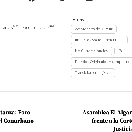
Temas
2491
886
ICADOS
PRODUCCIONES
Actividades del OPSur
Impactos socio-ambientales
No Convencionales
Política
Pueblos Originarios y campesino
Transición energética
ión de entradas
atanza: Foro
Asamblea El Alga
el Conurbano
frente a la Co
Justici