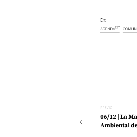
En:
327
AGENDA
COMUN
Navegac
Previo
PREVIO
06/12 | La M
Ambiental d