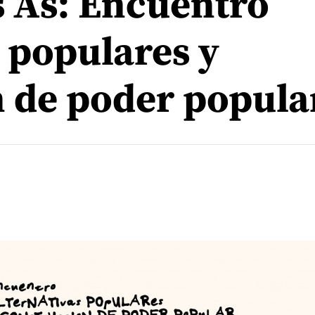
Bs As: Encuentro
s populares y
 de poder popula