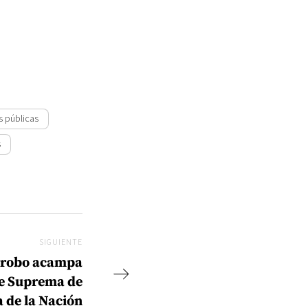
s públicas
s
SIGUIENTE
Siguiente
rrobo acampa
rte Suprema de
a de la Nación