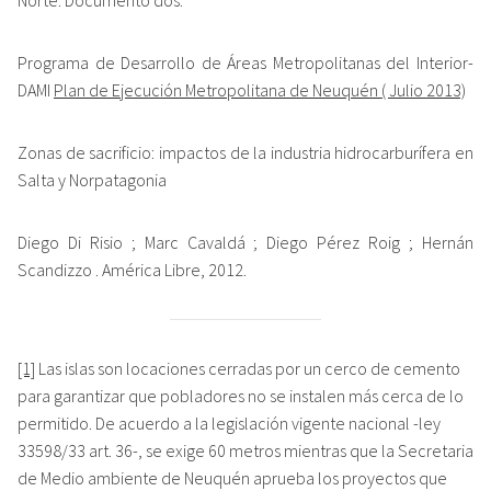
Programa de Desarrollo de Áreas Metropolitanas del Interior-
DAMI
Plan de Ejecución Metropolitana de Neuquén ( Julio 2013)
Zonas de sacrificio: impactos de la industria hidrocarburífera en
Salta y Norpatagonia
Diego Di Risio ; Marc Cavaldá ; Diego Pérez Roig ; Hernán
Scandizzo . América Libre, 2012.
[1]
Las islas son locaciones cerradas por un cerco de cemento
para garantizar que pobladores no se instalen más cerca de lo
permitido. De acuerdo a la legislación vigente nacional -ley
33598/33 art. 36-, se exige 60 metros mientras que la Secretaria
de Medio ambiente de Neuquén aprueba los proyectos que