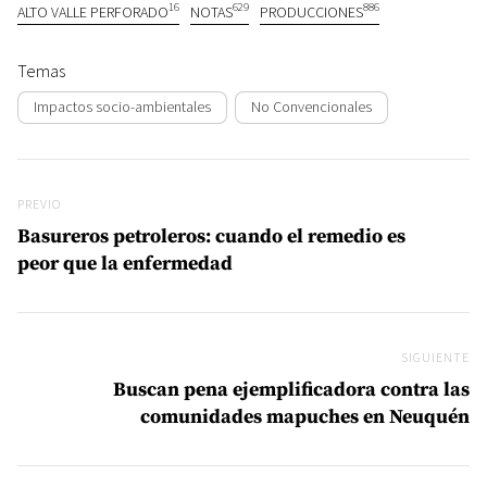
16
629
886
ALTO VALLE PERFORADO
NOTAS
PRODUCCIONES
Temas
Impactos socio-ambientales
No Convencionales
Navegación de entradas
Previo
PREVIO
Basureros petroleros: cuando el remedio es
peor que la enfermedad
SIGUIENTE
Si
Buscan pena ejemplificadora contra las
comunidades mapuches en Neuquén