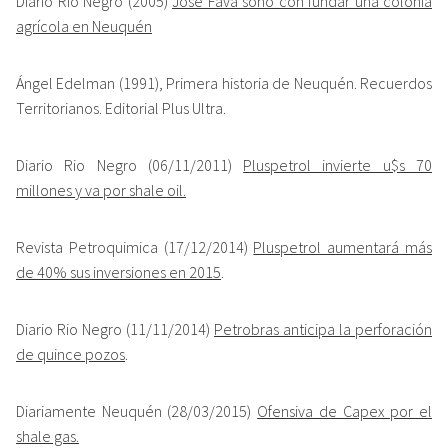
Diario Rio Negro (2005)
José Fava soñó con fundar una colonia
agrícola en Neuquén
Ángel Edelman (1991), Primera historia de Neuquén. Recuerdos
Territorianos. Editorial Plus Ultra.
Diario Rio Negro (06/11/2011)
Pluspetrol invierte u$s 70
millones y va por shale oil.
Revista Petroquimica (17/12/2014)
Pluspetrol aumentará más
de 40% sus inversiones en 2015
.
Diario Rio Negro (11/11/2014)
Petrobras anticipa la perforación
de quince pozos
.
Diariamente Neuquén (28/03/2015)
Ofensiva de Capex por el
shale gas.