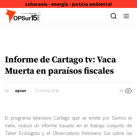
soberanía - energía - justicia ambiental
Skip to content
Informe de Cartago tv: Vaca
Muerta en paraísos fiscales
By
opsur
21 marzo, 2016
48
El programa televisivo Cartago que se emite por Somos el
Valle, realizó un informe basado en el trabajo conjunto de
Taller Ecologista y el Observatorio Petrolero Sur sobre las