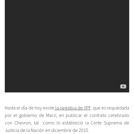
Hasta el día de hoy existe
la negativa de YPF
, que es respaldada
por el gobierno de Macri, en publicar el contrato celebrado
con Chevron, tal como lo estableció la Corte Suprema de
Justicia de la Nación en diciembre de 2015.