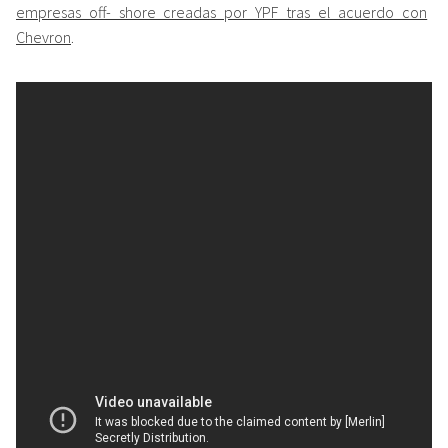
empresas off- shore creadas por YPF tras el acuerdo con
Chevron
.