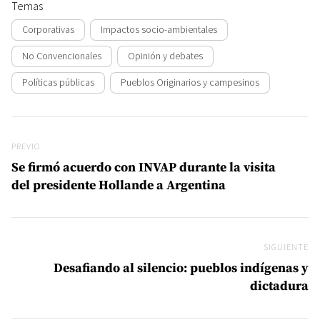
Temas
Corporativas
Impactos socio-ambientales
No Convencionales
Opinión y debates
Políticas públicas
Pueblos Originarios y campesinos
Navegación de entradas
Previo
PREVIO
Se firmó acuerdo con INVAP durante la visita
del presidente Hollande a Argentina
SIGUIENTE
Si
Desafiando al silencio: pueblos indígenas y
dictadura