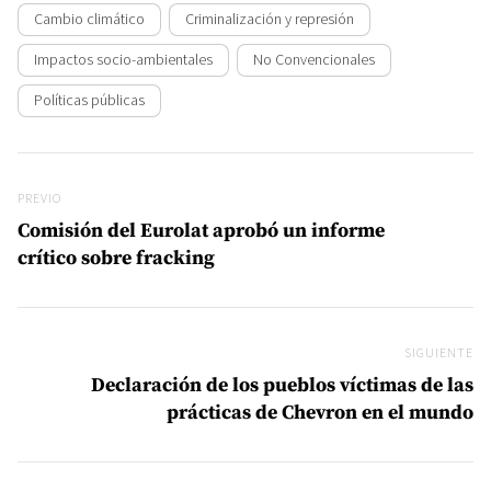
Cambio climático
Criminalización y represión
Impactos socio-ambientales
No Convencionales
Políticas públicas
Navegación de entradas
Previo
PREVIO
Comisión del Eurolat aprobó un informe
crítico sobre fracking
SIGUIENTE
Si
Declaración de los pueblos víctimas de las
prácticas de Chevron en el mundo