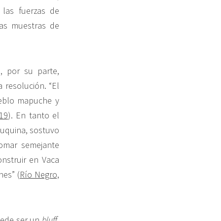
las fuerzas de
das muestras de
, por su parte,
 resolución. “El
pueblo mapuche y
19
). En tanto el
uquina, sostuvo
omar semejante
nstruir en Vaca
es” (
Río Negro,
uede ser un
bluff
,