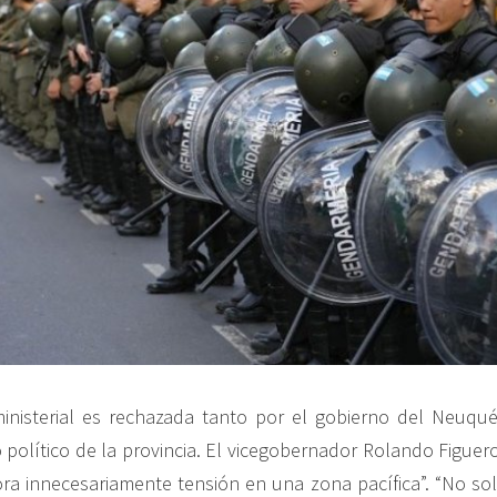
ministerial es rechazada tanto por el gobierno del Neuq
 político de la provincia. El vicegobernador Rolando Figuer
ra innecesariamente tensión en una zona pacífica”. “No so