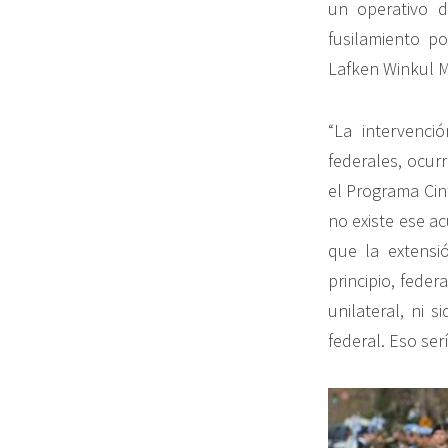
un operativo 
fusilamiento p
Lafken Winkul M
“La intervenci
federales, ocur
el Programa Cin
no existe ese a
que la extensió
principio, fede
unilateral, ni 
federal. Eso ser