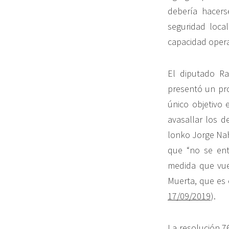
debería hacer
seguridad loca
capacidad operat
El diputado Ra
presentó un pro
único objetivo 
avasallar los de
lonko Jorge Na
que “no se en
medida que vue
Muerta, que es
17/09/2019
).
La resolución 