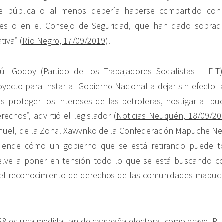
se pública o al menos debería haberse compartido con 
les o en el Consejo de Seguridad, que han dado sobra
iva” (
Río Negro, 17/09/2019
).
úl Godoy (Partido de los Trabajadores Socialistas – FIT)
yecto para instar al Gobierno Nacional a dejar sin efecto la
es proteger los intereses de las petroleras, hostigar al 
rechos”, advirtió el legislador (
Noticias Neuquén, 18/09/20
huel, de la Zonal Xawvnko de la Confederación Mapuche Ne
tiende cómo un gobierno que se está retirando puede t
lve a poner en tensión todo lo que se está buscando co
 el reconocimiento de derechos de las comunidades mapuch
768 es una medida tan de campaña electoral como grave. P