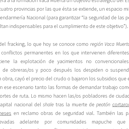
era a la formación Vaca Muerta un objetivo estratégico del 
cuatro provincias por las que ésta se extiende, un espacio mil
endarmería Nacional (para garantizar “la seguridad de las p
ltan indispensables para el cumplimiento de este objetivo”).
 del fracking, lo que hoy se conoce como
región Vaca Muert
e conflictos permanentes en los que intervienen diferentes
tiene la explotación de yacimientos no convencionales
s de obreras/os y poco después los despiden o suspen
n obra, cayó el precio del crudo o bajaron los subsidios que 
n ese escenario tanto las formas de demandar trabajo com
cortes de ruta. Lo mismo hacen las/os pobladores de ciud
capital nacional del
shale
tras la muerte de
peatón
cortaro
meses
en reclamo obras de seguridad vial. También las pa
llevadas adelante por comunidades mapuche qu