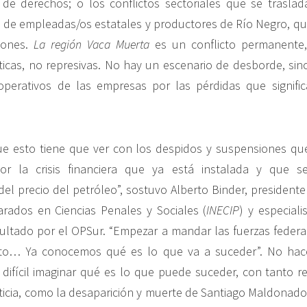
de derechos; o los conflictos sectoriales que se traslad
 de empleadas/os estatales y productores de Río Negro, q
iones.
La región Vaca Muerta
es un conflicto permanente
ticas, no represivas. No hay un escenario de desborde, si
operativos de las empresas por las pérdidas que signifi
ue esto tiene que ver con los despidos y suspensiones qu
r la crisis financiera que ya está instalada y que s
el precio del petróleo”, sostuvo Alberto Binder, presidente 
rados en Ciencias Penales y Sociales (
INECIP
) y especial
ultado por el OPSur. “Empezar a mandar las fuerzas federa
cto… Ya conocemos qué es lo que va a suceder”. No hace 
difícil imaginar qué es lo que puede suceder, con tanto r
ticia, como la desaparición y muerte de Santiago Maldonado