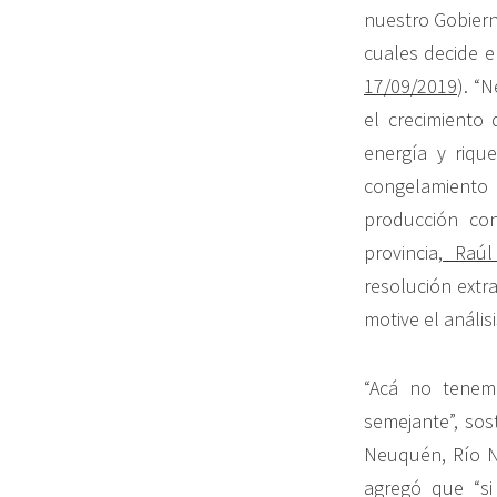
nuestro Gobiern
cuales decide e
17/09/2019
). “
el crecimiento
energía y riq
congelamiento 
producción con
provincia,
Raúl 
resolución extr
motive el anális
“Acá no tenem
semejante”, sos
Neuquén, Río N
agregó que “si 