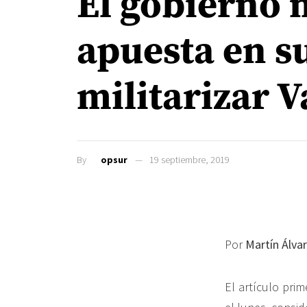
El gobierno 
apuesta en s
militarizar 
By
opsur
19 septiembre, 2019
Por
Martín Álvar
El artículo prim