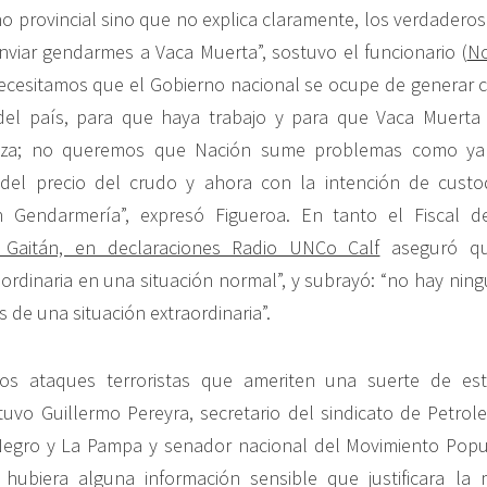
o provincial sino que no explica claramente, los verdaderos
nviar gendarmes a Vaca Muerta”, sostuvo el funcionario (
No
Necesitamos que el Gobierno nacional se ocupe de generar 
 del país, para que haya trabajo y para que Vaca Muerta
ueza; no queremos que Nación sume problemas como ya 
del precio del crudo y ahora con la intención de custo
 Gendarmería”, expresó Figueroa. En tanto el Fiscal 
Gaitán, en declaraciones Radio UNCo Calf
aseguró qu
aordinaria en una situación normal”, y subrayó: “no hay ning
is de una situación extraordinaria”.
os ataques terroristas que ameriten una suerte de es
tuvo Guillermo Pereyra, secretario del sindicato de Petrol
egro y La Pampa y senador nacional del Movimiento Popu
hubiera alguna información sensible que justificara la m