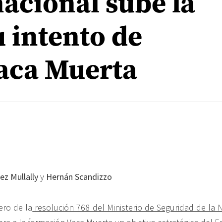
nacional sube la
u intento de
Vaca Muerta
ez Mullally
y
Hernán Scandizzo
ero de la
resolución 768 del Ministerio de Seguridad de la 