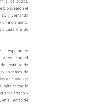
an a los pozos,
ue bloquearon el
, sí, y demanda
no un incremento
can cada día de
e se esperan en
e viene, con el
del Instituto de
ista en temas de
les en cualquier
falta forzar la
ecuerdo fresco y
, en el marco de