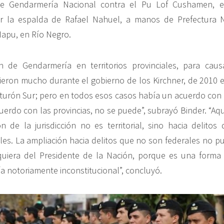
de Gendarmería Nacional contra el Pu Lof Cushamen, e
or la espalda de Rafael Nahuel, a manos de Prefectura N
apu, en Río Negro.
ón de Gendarmería en territorios provinciales, para ca
rieron mucho durante el gobierno de los Kirchner, de 2010 
turón Sur; pero en todos esos casos había un acuerdo con la
cuerdo con las provincias, no se puede”, subrayó Binder. “Aq
n de la jurisdicción no es territorial, sino hacia delito
rales. La ampliación hacia delitos que no son federales no p
siquiera del Presidente de la Nación, porque es una forma
ía notoriamente inconstitucional”, concluyó.