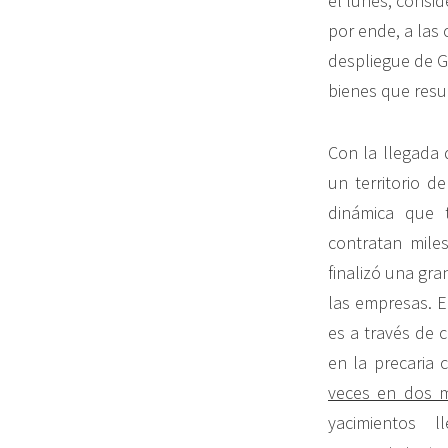
el lunes, consid
por ende, a las 
despliegue de G
bienes que resu
Con la llegada
un territorio d
dinámica que 
contratan mile
finalizó una gra
las empresas. E
es a través de 
en la precaria 
veces en dos 
yacimientos 