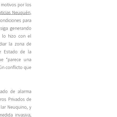
 motivos por los
ticias Neuquén,
condiciones para
 siga generando
lo hizo con el
diar la zona de
de Estado de la
e “parece una
ún conflicto que
tado de alarma
eros Privados de
lar Neuquino, y
edida invasiva,