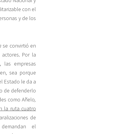
Estado Nacional y
itarizable con el
ersonas y de los
a
se convirtió en
 actores. Por la
, las empresas
den, sea porque
el Estado le da a
o de defenderlo
ades como Añelo
,
n la ruta cuatro
ralizaciones de
e demandan el