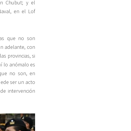
n Chubut; y el
aval, en el Lof
usas que no son
en adelante, con
s provincias, si
uí lo anómalo es
s que no son, en
uede ser un acto
 de intervención