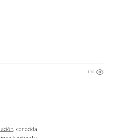
190
Nación
, conocida