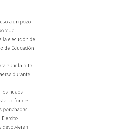
ceso a un pozo
 porque
e la ejecución de
rio de Educación
ra abrir la ruta
raerse durante
, los huaos
sta uniformes.
tas ponchadas.
 Ejército
y devolvieran