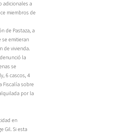
 adicionales a
doce miembros de
ón de Pastaza, a
 se emitieran
n de vivienda.
 denunció la
genas se
y, 6 cascos, 4
a Fiscalía sobre
lquilada por la
tidad en
 Gil. Si esta