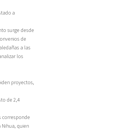
stado a
ento surge desde
 convenios de
aledañas a las
nalizar los
piden proyectos,
sto de 2,4
os corresponde
 Nihua, quien