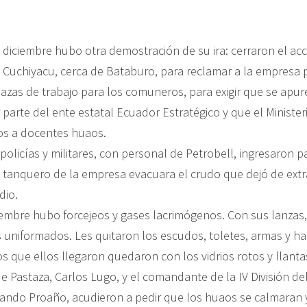
 diciembre hubo otra demostración de su ira: cerraron el ac
n Cuchiyacu, cerca de Bataburo, para reclamar a la empresa
azas de trabajo para los comuneros, para exigir que se apur
 parte del ente estatal Ecuador Estratégico y que el Ministe
os a docentes huaos.
olicías y militares, con personal de Petrobell, ingresaron pa
el tanquero de la empresa evacuara el crudo que dejó de ext
dio.
iembre hubo forcejeos y gases lacrimógenos. Con sus lanzas
 uniformados. Les quitaron los escudos, toletes, armas y ha
os que ellos llegaron quedaron con los vidrios rotos y llan
 Pastaza, Carlos Lugo, y el comandante de la IV División del
ndo Proaño, acudieron a pedir que los huaos se calmaran 