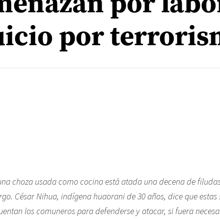
menazan por labo
uicio por terrori
 una choza usada como cocina está atada una decena de filuda
argo. César Nihua, indígena huaorani de 30 años, dice que estas 
entan los comuneros para defenderse y atacar, si fuera necesa