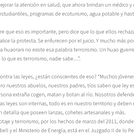
ejorar la atención en salud, que ahora brindan un médico y d
studiantiles, programas de ecoturismo, agua potable y has
iere que eso es importante, pero dice que lo que ellos rechaz
alice la protesta. Se enfurecen por el juicio. Y mucho más po
da huaorani no existe esa palabra terrorismo. Un huao guerre
 lo que es terrorismo, nadie sabe…”.
ontra las leyes, ¿están conscientes de eso? “Muchos jóven
ero nuestros abuelos, nuestros padres, tíos saben que ley es
rsona extraña cogen, matan y botan al río. Nosotros defen
as leyes son internas, todo es en nuestro territorio y deben 
en detalla que poseen lanzas, cohetes artesanales y más.
botaje y terrorismo, por los hechos de marzo del 2011, donde
ell y el Ministerio de Energía, está en el Juzgado II de lo P