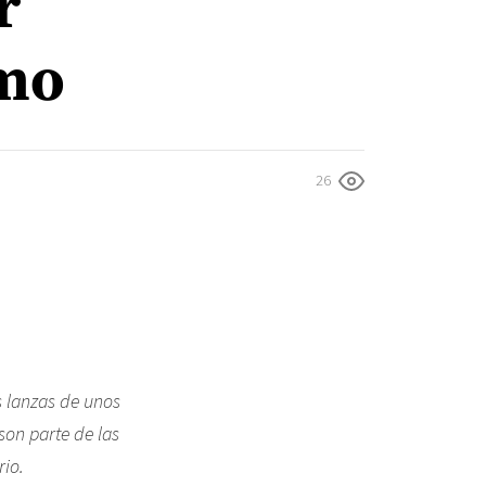
r
smo
26
s lanzas de unos
son parte de las
rio.