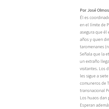
Por
José Olmos
Él es coordinad
en el límite de 
asegura que él 
años y quien dir
taromenanes (n
Señala que la e
un extraño llega
visitantes. Los 
les sigue a siet
comuneros de Ti
transnacional P
Los huaos dan p
Esperan además 