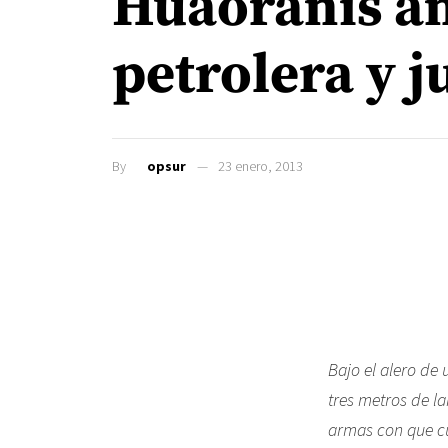
Huaoranis a
petrolera y j
By
opsur
23 enero, 2013
Bajo el alero de
tres metros de l
armas con que cu