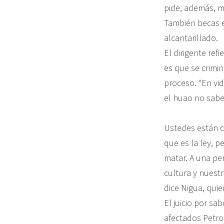
pide, además, m
También becas e
alcantarillado.
El dirigente ref
es que se crimin
proceso. “En vi
el huao no sabe
Ustedes están c
que es la ley, p
matar. A una pe
cultura y nuestr
dice Nigua, qui
El juicio por sa
afectados Petrob