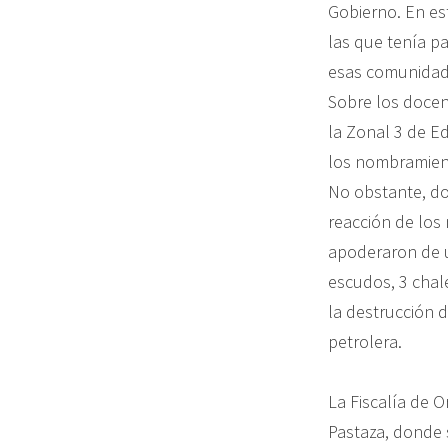
Gobierno. En es
las que tenía p
esas comunidade
Sobre los docent
la Zonal 3 de E
los nombramient
No obstante, dos
reacción de los 
apoderaron de u
escudos, 3 chale
la destrucción 
petrolera.
La Fiscalía de O
Pastaza, donde s