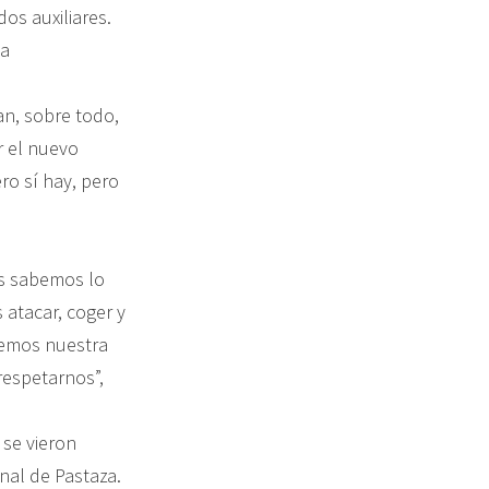
os auxiliares.
ta
an, sobre todo,
r el nuevo
ro sí hay, pero
es sabemos lo
 atacar, coger y
demos nuestra
respetarnos”,
 se vieron
enal de Pastaza.