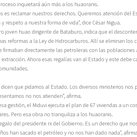
proceso inquietará aún más a los huaoranis.
s es reclamar nuestros derechos. Queremos atención del E
y respeto a nuestra forma de vida”, dice César Nigua.
ro joven huao dirigente de Bataburo, indica que el descont
nas reformas a la Ley de Hidrocarburos. Allí se eliminan los
 firmaban directamente las petroleras con las poblaciones 
 extracción. Ahora esas regalías van al Estado y este debe ca
comunidades.
dicen que pidamos al Estado. Los diversos ministerios nos 
sentamos no nos atienden”, afirma.
a gestión, el Miduvi ejecuta el plan de 67 viviendas a un co
res. Pero esa obra no tranquiliza a los huaoranis.
regalo del presidente ni del Gobierno. Es un derecho que n
ños han sacado el petróleo y no nos han dado nada”, afirma