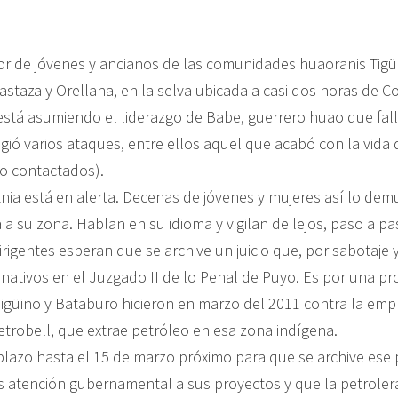
or de jóvenes y ancianos de las comunidades huaoranis Tigü
Pastaza y Orellana, en la selva ubicada a casi dos horas de C
está asumiendo el liderazgo de Babe, guerrero huao que fal
igió varios ataques, entre ellos aquel que acabó con la vida
o contactados).
tnia está en alerta. Decenas de jóvenes y mujeres así lo de
 a su zona. Hablan en su idioma y vigilan de lejos, paso a pa
dirigentes esperan que se archive un juicio que, por sabotaje 
e nativos en el Juzgado II de lo Penal de Puyo. Es por una pr
güino y Bataburo hicieron en marzo del 2011 contra la emp
etrobell, que extrae petróleo en esa zona indígena.
lazo hasta el 15 de marzo próximo para que se archive ese 
atención gubernamental a sus proyectos y que la petroler