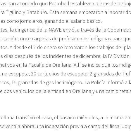
tas han acordado que Petrobell establezca plazas de trabajo
ara Tigüino y Bataburo. Esta semana empezaron a laborar 
s como jornaleros, ganando el salario básico.
es, la dirigencia de la NAWE envió, a través de la Gobernaci
ducación, once carpetas de profesionales indígenas para que
os. Y desde el 2 de enero se retomaron los trabajos del pla
 días después de los incidentes de diciembre, la IV División
nativos en la Fiscalía de Orellana. Allí se indica que los indí
na escopeta, 20 cartuchos de escopeta, 2 granadas de Trufl
cos, 15 granadas de gas lacrimógeno. La Policía informó a l
de dos vehículos de la entidad en Orellana y una camioneta a
rellana transfirió el caso, el pasado miércoles, a la misma en
e ventila ahora una indagación previa a cargo del fiscal Jorge