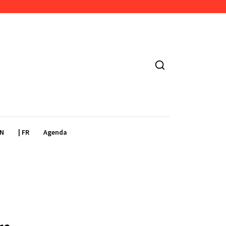
EN
| FR
Agenda