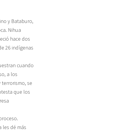
ino y Bataburo,
oca. Nihua
leció hace dos
 de 26 indígenas
muestran cuando
so, a los
y terrorismo, se
otesta que los
resa
proceso.
a les dé más