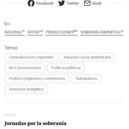
Facebook
Twitter
Email
En:
56
629
886
18
NACIONAL
NOTAS
PRODUCCIONES
SOBERANÍA ENERGÉTICA
Temas
Criminalización y represión
Impactos socio-ambientales
No Convencionales
Políticas públicas
Pueblos Originarios y campesinos
Trabajadores
Transición energética
Navegación de entradas
Previo
PREVIO
Jornadas por la soberanía