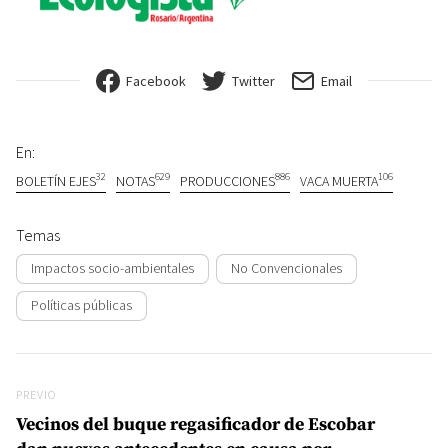
Facebook
Twitter
Email
En:
32
629
886
106
BOLETÍN EJES
NOTAS
PRODUCCIONES
VACA MUERTA
Temas
Impactos socio-ambientales
No Convencionales
Políticas públicas
Navegación de entradas
Previo
PREVIO
Vecinos del buque regasificador de Escobar