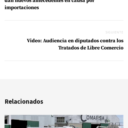
dan nuevos antecedentes en causa por
importaciones
SIGUIENTE
Si
Video: Audiencia en diputados contra los
Tratados de Libre Comercio
Relacionados