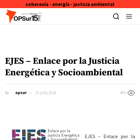
soberanía - energía - justicia ambiental
Skip to content
EJES – Enlace por la Justicia
Energética y Socioambiental
By
opsur
22 julio, 2016
495
EJES
– Enlace por la